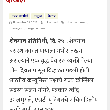
दाखल
ताज्या घडामोडी
तालुका
शेवगांव
,
November 25, 2022
loksanvad
Loksanvad news
,
shevagaon
shevgaon news
शेवगाव प्रतिनिधी, दि. २५ :
शेवगांव
बसस्थानकात पायाला गंभीर जखम
असल्याने एक वृद्ध बेवारस व्यक्ती गेल्या
तीन दिवसापासून विव्हळत पडली होती.
भारतीय कम्युनिस्ट पक्षाचे राज्य कौन्सिल
सदस्य संजय नांगरे, पत्रकार रवींद्र
उगलमुगले, एसटी युनियनचे सचिव दिलीप
लबडे यांनी आज 108