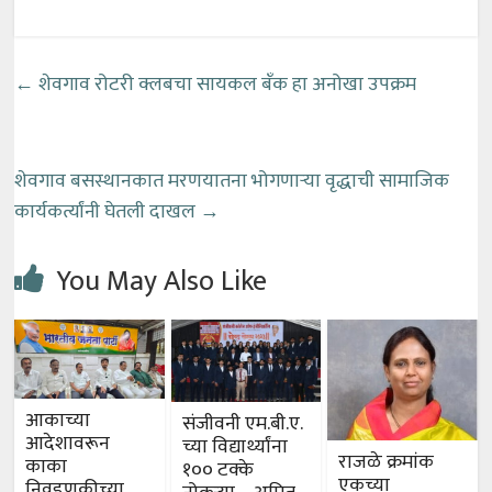
←
शेवगाव रोटरी क्लबचा सायकल बँक हा अनोखा उपक्रम
शेवगाव बसस्थानकात मरणयातना भोगणाऱ्या वृद्धाची सामाजिक
कार्यकर्त्यांनी घेतली दाखल
→
You May Also Like
आकाच्या
संजीवनी एम.बी.ए.
आदेशावरून
च्या विद्यार्थ्यांना
राजळे क्रमांक
काका
१०० टक्के
एकच्या
निवडणुकीच्या