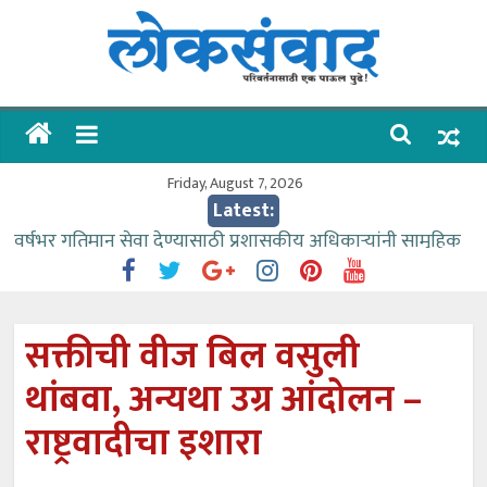
Skip
to
content
लोकसंवाद
ताज्या
घडामोडी
Friday, August 7, 2026
Latest:
वर्षभर गतिमान सेवा देण्यासाठी प्रशासकीय अधिकाऱ्यांनी सामुहिक
प्रयत्न करावे – आमदार काळे
वाढीव निधी देण्यास पाणीपुरवठा मंत्री सकारात्मक – आ.आशुतोष
काळे
सक्तीची वीज बिल वसुली
आत्मामालिक गुरूकूलाचे २२८ विद्यार्थी शिष्यवृत्तीस पात्र
थांबवा, अन्यथा उग्र आंदोलन –
ईच्छा आणि मेहनतीच्या बळावर यश मिळवता येते – शिवप्रसाद
पंडोरे
राष्ट्रवादीचा इशारा
आमदार आशुतोष काळे यांचा वाढदिवस विविध सामाजिक
उपक्रमांनी साजरा