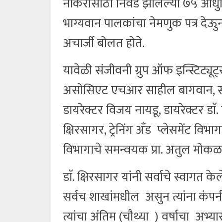
नोकरीसाठी निवड झालेल्या ७५ आधुनिक तं
भाग्यवान पालकांचा नेमणुक पत्र देऊु
अचार्जी बोलत होते.
यावेळी संजीवनी ग्रुप ऑफ इन्स्टिट्यूट्
असोसिएट एचआर साहील बागवान, स्ट्रॅ
डायरेक्टर विजय नायडू, डायरेक्टर डाॅ. ए.
क्षिरसागर, ट्रेनिंग अँड प्लेसमेंट विभागा
विभागाचे समन्वयक प्रा. अतुल मोकळ
डाॅ. क्षिरसागर यांनी सर्वाचे स्वागत केल
सर्वच शाखांमधील असुन त्यांना कंपनी
त्यांचा अंतिम (चौथ्या ) वर्षाचा अभ