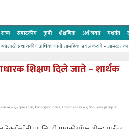
राज्य
संपादकीय
कृषी
शैक्षणिक
अर्थ जगत
यशवंत
देण्यासाठी प्रशासकीय अधिकाऱ्यांनी सामुहिक प्रयत्न करावे – आमदार का
पाणीपुरवठा मंत्री सकारात्मक – आ.आशुतोष काळे
२२८ विद्यार्थी शिष्यवृत्तीस पात्र
्ताधारक शिक्षण दिले जाते – शार्थक
ा बळावर यश मिळवता येते – शिवप्रसाद पंडोरे
 यांचा वाढदिवस विविध सामाजिक उपक्रमांनी साजरा
,
,
,
,
aaon news
kopargaon
kopargaon news
Loksanvad news
Sanjivani group of