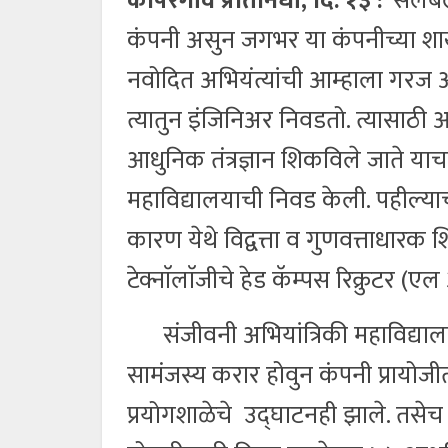
कोपरगांव प्रतिनिधी, दि. १३ :
‘सेलेबल 
कंपनी असुन जगभर या कंपनीच्या शाखा
नवोदित अभियंत्यांची आम्हाला गरज आ
त्यातुन इंजिनिअर निवडतो. त्यासाठी आ
आधुनिक तंत्रज्ञान शिकविले जाते याचा
महाविद्यालयाची निवड केली. पहील्याच 
कारण येथे विद्वत्ता व गुणवत्ताधारक श
टेक्नाॅलाॅजीचे हेड कॅम्पस रिक्रुटर (ए
संजीवनी अभियांत्रिकी महाविद्यालय व 
सामंजस्य करार होवुन कंपनी प्राय
प्रयोगशाळेचे उद्घाटनही झाले. तसेच 