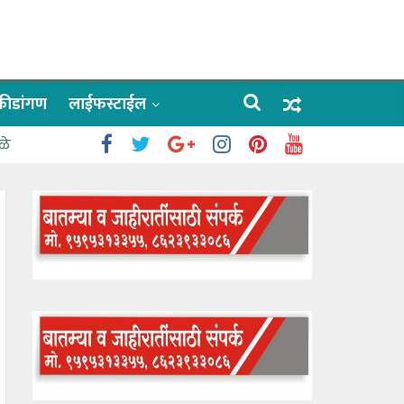
क्रीडांगण
लाईफस्टाईल
ळे