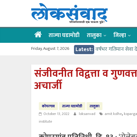
Skip
लोकसंवाद
to
content
ताज्या
घडामोडी
ताज्या घडामोडी
तालुका
जिल्हा
Friday, August 7, 2026
Latest:
वर्षभर गतिमान सेवा 
वाढीव निधी देण्यास 
आत्मामालिक गुरूकूलाचे 
संजीवनीत विद्वत्ता व गुणवत
ईच्छा आणि मेहनतीच्य
अचार्जी
आमदार आशुतोष काळे
कोपरगाव
ताज्या घडामोडी
तालुका
,
October 13, 2022
loksanvad
amit kolhe
koparg
institute