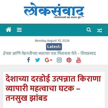
Skip
to
content
लोकसंवाद
ताज्या
घडामोडी
Monday, August 10, 2026
Latest:
ईच्छा आणि मेहनतीच्या बळावर यश मिळवता येते – शिवप्रसाद
पंडोरे
गौतम बँकेसारखी दुसरी बँक महाराष्ट्रात नाही – आमदार काळे
संजीवनीच्या विद्यार्थ्यांनी घेतली विमानतळ कार्यप्रणालीची माहिती
देशाच्या दरडोई उत्पन्नात किराणा
वाढीव निधी देण्यास पाणीपुरवठा मंत्री सकारात्मक – आ.आशुतोष
व्यापारी महत्वाचा घटक –
काळे
आत्मामालिक गुरूकूलाचे २२८ विद्यार्थी शिष्यवृत्तीस पात्र
तनसुख झांबड