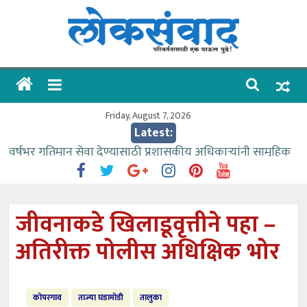
Skip
to
content
लोकसंवाद
ताज्या
घडामोडी
Friday, August 7, 2026
Latest:
वर्षभर गतिमान सेवा देण्यासाठी प्रशासकीय अधिकाऱ्यांनी सामुहिक
प्रयत्न करावे – आमदार काळे
वाढीव निधी देण्यास पाणीपुरवठा मंत्री सकारात्मक – आ.आशुतोष
काळे
जीवनाकडे खिलाडूवृत्तीने पहा –
आत्मामालिक गुरूकूलाचे २२८ विद्यार्थी शिष्यवृत्तीस पात्र
अतिरीक्त पोलीस अधिक्षिक भोर
ईच्छा आणि मेहनतीच्या बळावर यश मिळवता येते – शिवप्रसाद
पंडोरे
आमदार आशुतोष काळे यांचा वाढदिवस विविध सामाजिक
कोपरगाव
ताज्या घडामोडी
तालुका
उपक्रमांनी साजरा