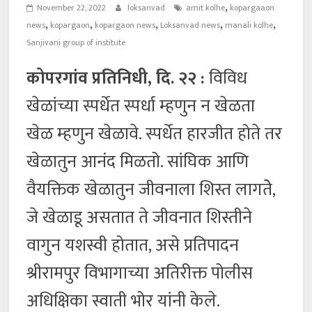
,
November 22, 2022
loksanvad
amit kolhe
kopargaaon
,
,
,
,
,
news
kopargaon
kopargaon news
Loksanvad news
manali kolhe
Sanjivani group of institute
कोपरगांव प्रतिनिधी, दि. २२ :
विविध
खेळांच्या स्पर्धेत स्पर्धा म्हणुन न खेळता
खेळ म्हणुन खेळावे. स्पर्धेत हारजीत होते तर
खेळातुन आनंद मिळतो. सांघिक आणि
वैयक्तिक खेळातुन जीवनाला शिस्त लागतेे,
जे खेळाडू असतात ते जीवनात शिस्तीने
वागुन यशस्वी होतात, असे प्रतिपादन
श्रीरामपुर विभागाच्या अतिरीक्त पोलीस
अधिक्षिका स्वाती भोर यांनी केले.