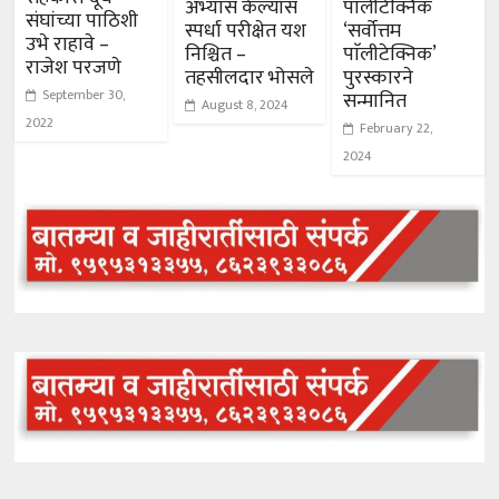
अभ्यास केल्यास
पाॅलीटेक्निक
संघांच्या पाठिशी
स्पर्धा परीक्षेत यश
‘सर्वोत्तम
उभे राहावे –
निश्चित –
पाॅलीटेक्निक’
राजेश परजणे
तहसीलदार भोसले
पुरस्कारने
September 30,
सन्मानित
August 8, 2024
2022
February 22,
2024