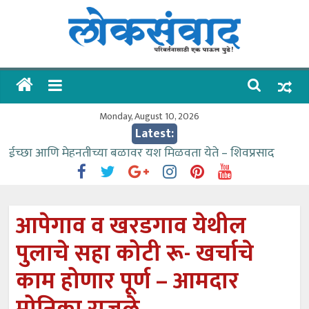
Skip
to
content
लोकसंवाद
ताज्या
घडामोडी
Monday, August 10, 2026
Latest:
ईच्छा आणि मेहनतीच्या बळावर यश मिळवता येते – शिवप्रसाद
पंडोरे
गौतम बँकेसारखी दुसरी बँक महाराष्ट्रात नाही – आमदार काळे
संजीवनीच्या विद्यार्थ्यांनी घेतली विमानतळ कार्यप्रणालीची माहिती
आपेगाव व खरडगाव येथील
वाढीव निधी देण्यास पाणीपुरवठा मंत्री सकारात्मक – आ.आशुतोष
पुलाचे सहा कोटी रू- खर्चाचे
काळे
आत्मामालिक गुरूकूलाचे २२८ विद्यार्थी शिष्यवृत्तीस पात्र
काम होणार पूर्ण – आमदार