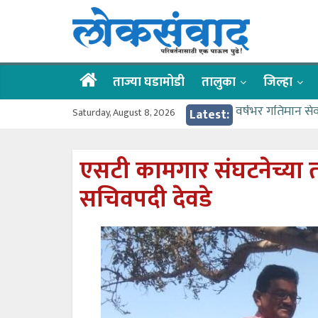
Skip
लोकसंवाद
to
content
ताज्या
घडामोडी
ताज्या घडामोडी
तालुका
जिल्हा
Saturday, August 8, 2026
Latest:
वर्षभर गतिमान से
वाढीव निधी देण्य
आत्मामालिक गुरूकूल
एसटी कामगार संघटनेच्या त
ईच्छा आणि मेहनती
सचिवपदी देवडे
आमदार आशुतोष का