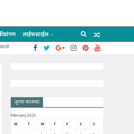
क्रीडांगण
लाईफस्टाईल
 काळे
जुन्या बातम्या
February 2023
M
T
W
T
F
S
S