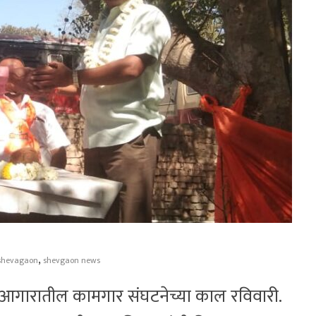
,
shevagaon
shevgaon news
आगारातील कामगार संघटनेच्या काल रविवारी.