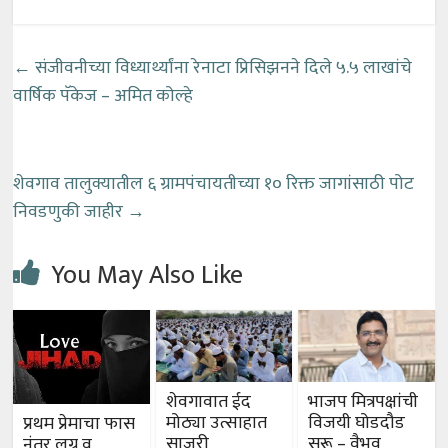
←
संजीवनीच्या विध्यार्थ्यांना रेनाटा प्रिसिझनने दिले ५.५ लाखांचे
वार्षिक पॅकेज – अमित कोल्हे
शेवगाव तालुक्यातील ६ ग्रामपंचायतीच्या १० रिक्त जागांसाठी पोट
निवडणुकी जाहीर
→
You May Also Like
शेवगावात ईद
भाजप मित्रपक्षांची
मोठ्या उत्साहात
विजयी घोडदौड
प्रथम प्रेमाचा फास
साजरी
सुरू – वैभव
नंतर लग्न व