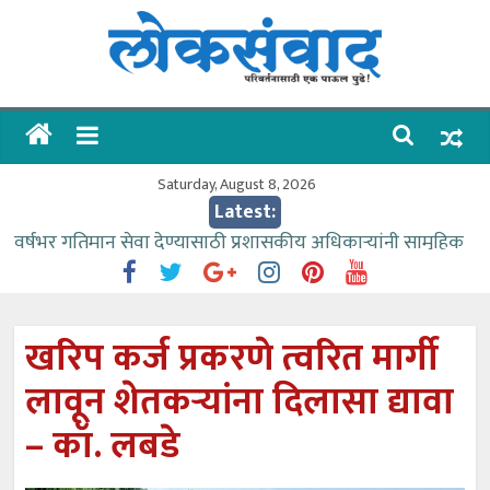
Skip
to
content
लोकसंवाद
ताज्या
घडामोडी
Saturday, August 8, 2026
Latest:
वर्षभर गतिमान सेवा देण्यासाठी प्रशासकीय अधिकाऱ्यांनी सामुहिक
प्रयत्न करावे – आमदार काळे
वाढीव निधी देण्यास पाणीपुरवठा मंत्री सकारात्मक – आ.आशुतोष
काळे
खरिप कर्ज प्रकरणे त्वरित मार्गी
आत्मामालिक गुरूकूलाचे २२८ विद्यार्थी शिष्यवृत्तीस पात्र
लावून शेतकऱ्यांना दिलासा द्यावा
ईच्छा आणि मेहनतीच्या बळावर यश मिळवता येते – शिवप्रसाद
पंडोरे
– कॉ. लबडे
आमदार आशुतोष काळे यांचा वाढदिवस विविध सामाजिक
उपक्रमांनी साजरा