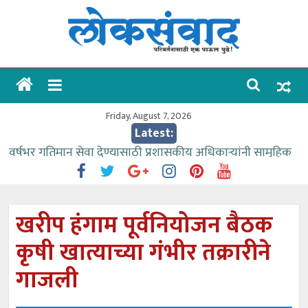
Skip
to
content
लोकसंवाद
ताज्या
घडामोडी
Friday, August 7, 2026
Latest:
वर्षभर गतिमान सेवा देण्यासाठी प्रशासकीय अधिकाऱ्यांनी सामुहिक
प्रयत्न करावे – आमदार काळे
वाढीव निधी देण्यास पाणीपुरवठा मंत्री सकारात्मक – आ.आशुतोष
काळे
खरीप हंगाम पूर्वनियोजन बैठक
आत्मामालिक गुरूकूलाचे २२८ विद्यार्थी शिष्यवृत्तीस पात्र
कृषी खात्याच्या गंभीर तक्रारीने
ईच्छा आणि मेहनतीच्या बळावर यश मिळवता येते – शिवप्रसाद
पंडोरे
गाजली
आमदार आशुतोष काळे यांचा वाढदिवस विविध सामाजिक
उपक्रमांनी साजरा