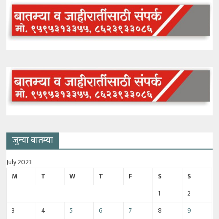
जुन्या बातम्या
July 2023
M
T
W
T
F
S
S
1
2
3
4
5
6
7
8
9