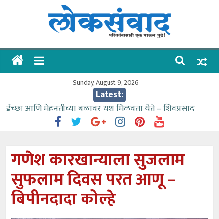
Skip
to
content
लोकसंवाद
ताज्या
घडामोडी
Sunday, August 9, 2026
Latest:
ईच्छा आणि मेहनतीच्या बळावर यश मिळवता येते – शिवप्रसाद
पंडोरे
गौतम बँकेसारखी दुसरी बँक महाराष्ट्रात नाही – आमदार काळे
संजीवनीच्या विद्यार्थ्यांनी घेतली विमानतळ कार्यप्रणालीची माहिती
गणेश कारखान्याला सुजलाम
वाढीव निधी देण्यास पाणीपुरवठा मंत्री सकारात्मक – आ.आशुतोष
सुफलाम दिवस परत आणू –
काळे
आत्मामालिक गुरूकूलाचे २२८ विद्यार्थी शिष्यवृत्तीस पात्र
बिपीनदादा कोल्हे