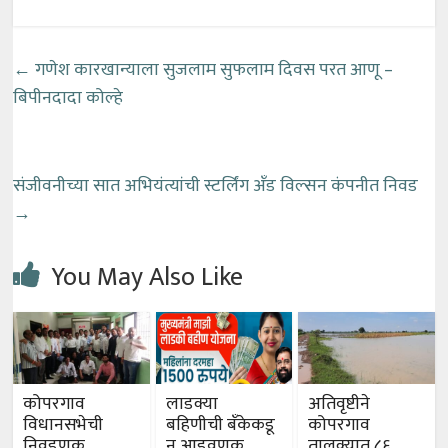
←
गणेश कारखान्याला सुजलाम सुफलाम दिवस परत आणू –
बिपीनदादा कोल्हे
संजीवनीच्या सात अभियंत्यांची स्टर्लिंग अँड विल्सन कंपनीत निवड
→
You May Also Like
कोपरगाव
लाडक्या
अतिवृष्टीने
विधानसभेची
बहिणीची बँकेकडू
कोपरगाव
निवडणुक
न आडवणूक
तालुक्यात ८६