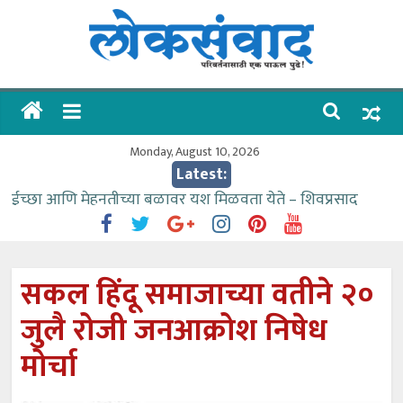
Skip
to
content
लोकसंवाद
ताज्या
घडामोडी
Monday, August 10, 2026
Latest:
ईच्छा आणि मेहनतीच्या बळावर यश मिळवता येते – शिवप्रसाद
पंडोरे
गौतम बँकेसारखी दुसरी बँक महाराष्ट्रात नाही – आमदार काळे
संजीवनीच्या विद्यार्थ्यांनी घेतली विमानतळ कार्यप्रणालीची माहिती
सकल हिंदू समाजाच्या वतीने २०
वाढीव निधी देण्यास पाणीपुरवठा मंत्री सकारात्मक – आ.आशुतोष
जुलै रोजी जनआक्रोश निषेध
काळे
आत्मामालिक गुरूकूलाचे २२८ विद्यार्थी शिष्यवृत्तीस पात्र
मोर्चा