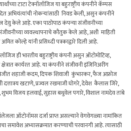
र्थांच्या टाटा टेक्नॉलॉजिज या बहुराष्ट्रीय कंपनीने कॅम्पस
वोदित अभियंत्यांची नोकऱ्यांसाठी निवड केली, असुन कंपनीने
केज देवु केले आहे. एका पाठोपाठ कंपन्या संजीवनीच्या
संजीवनीच्या व्यवस्थापनाचे कौतुक केले आहे, अशी माहिती
ी अमित कोल्हे यांनी प्रसिध्दी पत्रकाद्वारे दिली आहे.
नॉलॉजिज ही भारतीय बहुराष्ट्रीय कंपनी असुन ऑटोमोटिव्ह,
ी क्षेत्रात कार्यरत आहे. या कंपनीने संजीवनी इंजिनिअरींग
भिजीत शहाजी कदम, दिपक शिवाजी कुंभारकर, फैज अफ्रोज
क्षी दत्तात्रय खटाणे, प्रज्वल रखमाजी घोगरे, देवेश कैलास जिरे,
ड, शुभम विजय हलवाई, सुहास बथुवेल पगारे, विशाल नामदेव तांबे
कॉलेजला ऑटोनॉमस दर्जा प्राप्त असल्याने वेगवेगळ्या नामांकित
ञानाचा समावेश अभ्यासक्रमात करण्याची परवानगी आहे. त्यासाठी