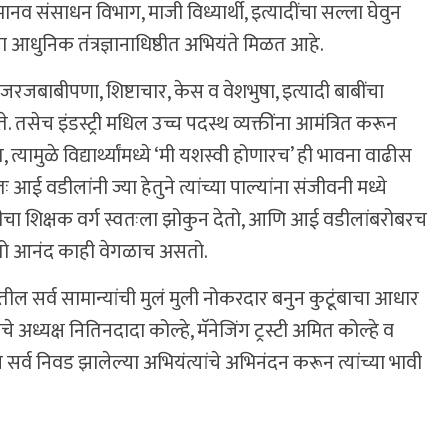
 मानव संसाधन विभाग, माजी विध्यार्थी, इत्यादींचा सल्ला घेवुन
ा आधुनिक तंत्रज्ञानाधिष्ठीत अभियंते मिळत आहे.
जबाबीपणा, शिष्टाचार, केस व वेशभुषा, इत्यादी बाबींचा
े. तसेच इंडस्ट्री मधिल उच्च पदस्थ व्यक्तींना आमंत्रित करून
, त्यामुळे विद्यार्थ्यांमध्ये ‘मी यशस्वी होणारच’ ही भावना वाढीस
आई वडीलांनी ज्या हेतुने त्यांच्या पाल्यांना संजीवनी मध्ये
ीचा शिक्षक वर्ग स्वतःला झोकुन देतो, आणि आई वडीलांबरोबरच
व्हा तो आनंद काही वेगळाच असतो.
ागातील सर्व सामान्यांची मुलं मुली नोकरदार बनुन कुटूंबाचा आधार
 अध्यक्ष नितिनदादा कोल्हे, मॅनेजिंग ट्रस्टी अमित कोल्हे व
न सर्व निवड झालेल्या अभियंत्यांचे अभिनंदन करून त्यांच्या भावी