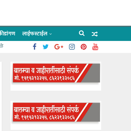
क्रीडांगण
लाईफस्टाईल
ळे