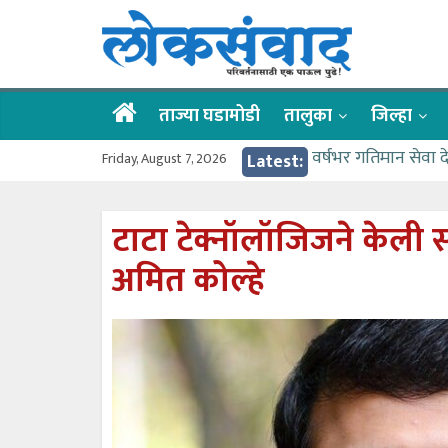
Skip
लोकसंवाद
to
content
ताज्या
घडामोडी
ताज्या घडामोडी
तालुका
जिल्हा
Friday, August 7, 2026
Latest:
वर्षभर गतिमान सेवा 
वाढीव निधी देण्यास 
आत्मामालिक गुरूकूलाचे 
टाटा टेक्नॉलॉजिजने केली स
ईच्छा आणि मेहनतीच्य
अमित कोल्हे
आमदार आशुतोष काळे