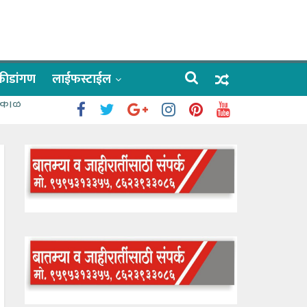
क्रीडांगण
लाईफस्टाईल
 काळे