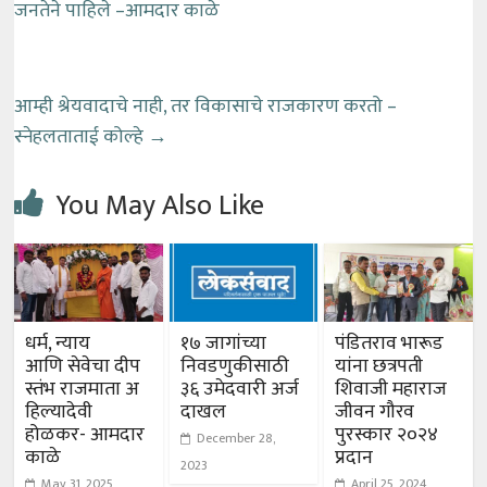
जनतेने पाहिले –आमदार काळे
आम्ही श्रेयवादाचे नाही, तर विकासाचे राजकारण करतो –
स्नेहलताताई कोल्हे
→
You May Also Like
धर्म, न्याय
१७ जागांच्या
पंडितराव भारूड
आणि सेवेचा दीप
निवडणुकीसाठी
यांना छत्रपती
स्तंभ राजमाता अ
३६ उमेदवारी अर्ज
शिवाजी महाराज
हिल्यादेवी
दाखल
जीवन गौरव
होळकर- आमदार
पुरस्कार २०२४
December 28,
काळे
प्रदान
2023
May 31, 2025
April 25, 2024