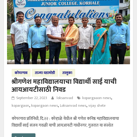
कोपरगाव
ताज्या घडामोडी
तालुका
श्रीगणेश महाविद्यालयाचा विद्यार्थी साई याची
आयआयटीसाठी निवड
,
September 22, 2023
loksanvad
kopargaaon news
,
,
,
kopargaon
kopargaon news
Loksanvad news
vijay shete
कोपरगाव प्रतिनिधी, दि.२२ : कोऱ्हाळे येथील श्री गणेश कनिष्ठ महाविद्यालयाचा
विद्यार्थी साई संजय गवळी याची आयआयटी गांधीनगर, गुजरात या संस्थेत