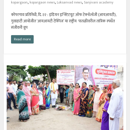
,
,
,
kopargaon
kopargaon news
Loksanvad news
Sanjivani academy
कोपरगाव प्रतिनिधी, दि. २२ : इंडियन इन्स्टिटयूट ऑफ टेक्नॉलॉजी (आयआयटी),
गुवाहाटी आयोजीत ‘आयआयटी टेक्निज’ या राष्ट्रीय पातळीवरील तांत्रिक स्पर्धेत
संजीवनी ग्रुप
Read more