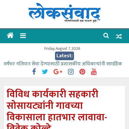
Skip
to
content
लोकसंवाद
ताज्या
घडामोडी
Friday, August 7, 2026
Latest:
वर्षभर गतिमान सेवा देण्यासाठी प्रशासकीय अधिकाऱ्यांनी सामुहिक
प्रयत्न करावे – आमदार काळे
वाढीव निधी देण्यास पाणीपुरवठा मंत्री सकारात्मक – आ.आशुतोष
काळे
विविध कार्यकारी सहकारी
आत्मामालिक गुरूकूलाचे २२८ विद्यार्थी शिष्यवृत्तीस पात्र
सोसायट्यांनी गावच्या
ईच्छा आणि मेहनतीच्या बळावर यश मिळवता येते – शिवप्रसाद
पंडोरे
विकासाला हातभार लावावा-
आमदार आशुतोष काळे यांचा वाढदिवस विविध सामाजिक
उपक्रमांनी साजरा