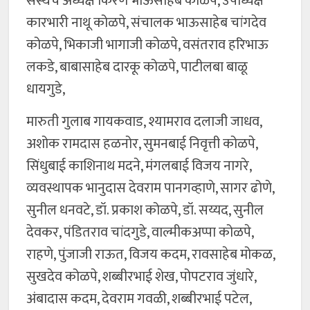
संस्थेचे अध्यक्ष किरण भाऊसाहेब कोळपे, उपाध्यक्ष
कारभारी नाथू कोळपे, संचालक भाऊसाहेब चांगदेव
कोळपे, भिकाजी भागाजी कोळपे, वसंतराव हरिभाऊ
लकडे, बाबासाहेब दारकू कोळपे, पाटीलबा बाळू
धायगुडे,
मारुती गुलाब गायकवाड, श्यामराव दलाजी जाधव,
अशोक रामदास हळनोर, सुमनबाई निवृत्ती कोळपे,
सिंधुबाई काशिनाथ मदने, मंगलबाई विजय नागरे,
व्यवस्थापक भानुदास देवराम पानगव्हाणे, सागर ढोणे,
सुनील धनवटे, डॉ. प्रकाश कोळपे, डॉ. सय्यद, सुनील
देवकर, पंडितराव चांदगुडे, वाल्मीकअप्पा कोळपे,
राहणे, पुंजाजी राऊत, विजय कदम, रावसाहेब मोकळ,
सुखदेव कोळपे, शब्बीरभाई शेख, पोपटराव जुंधारे,
अंबादास कदम, देवराम गवळी, शब्बीरभाई पटेल,