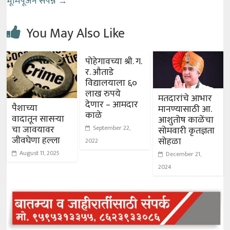
भूमिपूजन संपन्न
→
You May Also Like
पोहेगावच्या श्री. ग.
र. औताडे
विद्यालयाला ६०
लाख रुपये
मतदारांचे आभार
देणार – आमदार
पैशाच्या
मानण्यासाठी आ.
काळे
वादातून सासऱ्या
आशुतोष काळेंचा
चा जावयावर
September 22,
सोमवारी कृतज्ञता
जीवघेणा हल्ला
सोहळा
2022
August 11, 2025
December 21,
2024