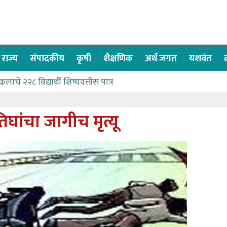
राज्य
संपादकीय
कृषी
शैक्षणिक
अर्थ जगत
यशवंत
ाचे २२८ विद्यार्थी शिष्यवृत्तीस पात्र
च्या बळावर यश मिळवता येते – शिवप्रसाद पंडोरे
ाळे यांचा वाढदिवस विविध सामाजिक उपक्रमांनी साजरा
िघांचा जागीच मृत्यू
वा देण्यासाठी प्रशासकीय अधिकाऱ्यांनी सामुहिक प्रयत्न करावे – आमदार
ास पाणीपुरवठा मंत्री सकारात्मक – आ.आशुतोष काळे