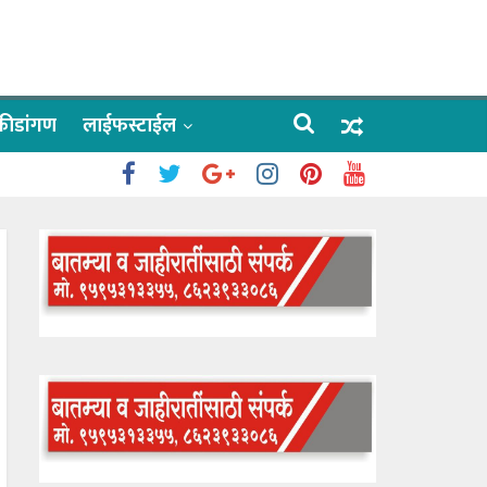
क्रीडांगण
लाईफस्टाईल
 काळे