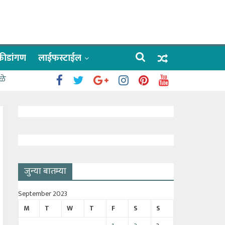
क्रीडांगण
लाईफस्टाईल
ळे
जुन्या बातम्या
September 2023
M
T
W
T
F
S
S