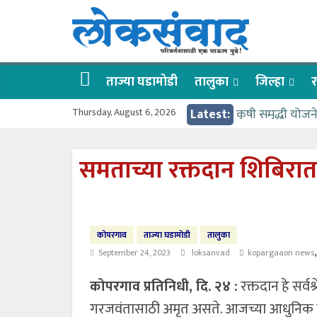
Skip
लोकसंवाद
to
content
ताज्या
घडामोडी
ताज्या घडामोडी
तालुका
जिल्हा
र
Thursday, August 6, 2026
Latest:
कृषी समृद्धी योज
वर्षभर गतिमान से
गुरू पौर्णिमा उत
समताच्या रक्तदान शिबिरात 
वाहतूक कोंडीत अड
गोदावरी ओव्हरफलो
कोपरगाव
ताज्या घडामोडी
तालुका
September 24, 2023
loksanvad
kopargaaon news
कोपरगाव प्रतिनिधी, दि. २४ :
रक्तदान हे सर्वश्
गरजवंतासाठी अमृत असते. आजच्या आधुनिक युगात 