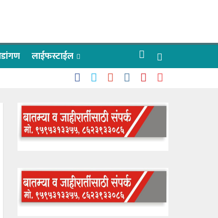
रीडांगण
लाईफस्टाईल
 काळे
ाऊलींचे दर्शन