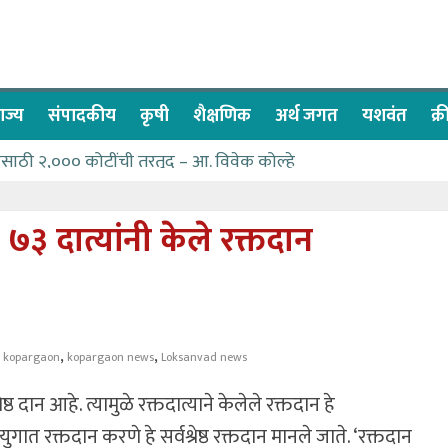
ाज्य
संपादकीय
कृषी
शैक्षणिक
अर्थ जगत
यशवंत
क्
नेसाठी २,००० कोटींची तरतूद – आ. विवेक कोल्हे
वा देण्यासाठी प्रशासकीय अधिकाऱ्यांनी सामुहिक प्रयत्न करावे – आमदार
्सवात देश-विदेशातील दिड लाखाहून अधिक भाविकांनी घेतले ओम गुरूदेव म
७३ दात्यांनी केले रक्तदान
कलेल्या नागरिकांना संजीवनी युवा प्रतिष्ठानचा मदतीचा हात
च्या पण्याने मतदारसंघातील बंधारे भरून द्यावे -आमदार कोल्हे
,
,
,
kopargaon
kopargaon news
Loksanvad news
रेष्ठ दान आहे. त्यामुळे रक्तदात्याने केलेले रक्तदान हे
रक्तदान करणे हे सर्वश्रेष्ठ रक्तदान मानले जाते. ‘रक्तदान