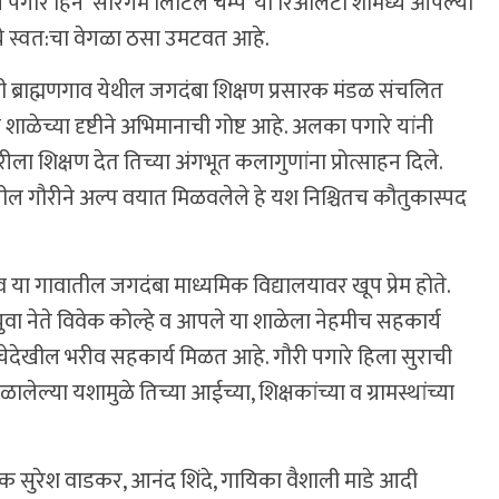
ी पगारे हिने ‘सारेगम लिटिल चॅम्प’ या रिअ‍ॅलिटी शोमध्ये आपल्या
ध्ये स्वत:चा वेगळा ठसा उमटवत आहे.
 ब्राह्मणगाव येथील जगदंबा शिक्षण प्रसारक मंडळ संचलित
ा शाळेच्या दृष्टीने अभिमानाची गोष्ट आहे. अलका पगारे यांनी
ा शिक्षण देत तिच्या अंगभूत कलागुणांना प्रोत्साहन दिले.
बातील गौरीने अल्प वयात मिळवलेले हे यश निश्चितच कौतुकास्पद
ाव व या गावातील जगदंबा माध्यमिक विद्यालयावर खूप प्रेम होते.
 युवा नेते विवेक कोल्हे व आपले या शाळेला नेहमीच सहकार्य
थांचेदेखील भरीव सहकार्य मिळत आहे. गौरी पगारे हिला सुराची
ेल्या यशामुळे तिच्या आईच्या, शिक्षकांच्या व ग्रामस्थांच्या
वगायक सुरेश वाडकर, आनंद शिंदे, गायिका वैशाली माडे आदी