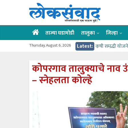
Skip
लोकसंवाद
to
content
ताज्या
घडामोडी
ताज्या घडामोडी
तालुका
जिल्हा
Thursday, August 6, 2026
Latest:
कृषी समृद्धी योज
वर्षभर गतिमान से
गुरू पौर्णिमा उत
कोपरगाव तालुक्याचे नाव उं
वाहतूक कोंडीत अड
– स्नेहलता कोल्हे
गोदावरी ओव्हरफलो