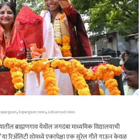
,
,
kopargaon
kopargaon news
Loksanvad news
ातील ब्राह्मणगाव येथील जगदंबा माध्यमिक विद्यालयाची
म्प’ या रिअ‍ॅलिटी शोमध्ये एकापेक्षा एक सुरेल गीते गाऊन केवळ