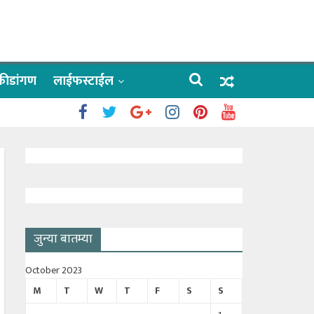
क्रीडांगण
लाईफस्टाईल
 काळे
ाऊलींचे दर्शन
जुन्या बातम्या
October 2023
M
T
W
T
F
S
S