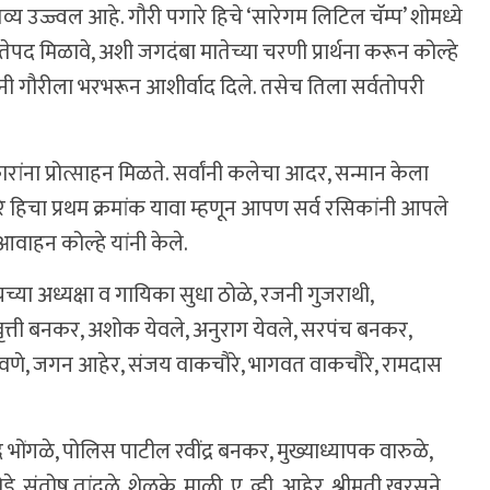
्य उज्ज्वल आहे. गौरी पगारे हिचे ‘सारेगम लिटिल चॅम्प’ शोमध्ये
ेपद मिळावे, अशी जगदंबा मातेच्या चरणी प्रार्थना करून कोल्हे
यांनी गौरीला भरभरून आशीर्वाद दिले. तसेच तिला सर्वतोपरी
ा प्रोत्साहन मिळते. सर्वांनी कलेचा आदर, सन्मान केला
ारे हिचा प्रथम क्रमांक यावा म्हणून आपण सर्व रसिकांनी आपले
 आवाहन कोल्हे यांनी केले.
च्या अध्यक्षा व गायिका सुधा ठोळे, रजनी गुजराथी,
ृत्ती बनकर, अशोक येवले, अनुराग येवले, सरपंच बनकर,
ोनवणे, जगन आहेर, संजय वाकचौरे, भागवत वाकचौरे, रामदास
भोंगळे, पोलिस पाटील रवींद्र बनकर, मुख्याध्यापक वारुळे,
संतोष तांदळे, शेळके, माळी, ए. व्ही. आहेर, श्रीमती खुरसने,