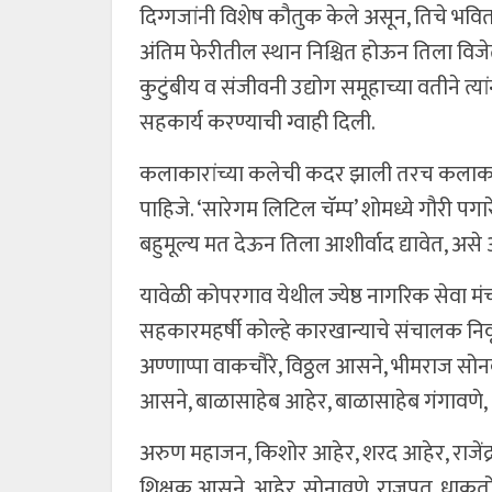
दिग्गजांनी विशेष कौतुक केले असून, तिचे भवितव
अंतिम फेरीतील स्थान निश्चित होऊन तिला विजेत
कुटुंबीय व संजीवनी उद्योग समूहाच्या वतीने त्
सहकार्य करण्याची ग्वाही दिली.
कलाकारांच्या कलेची कदर झाली तरच कलाकारांन
पाहिजे. ‘सारेगम लिटिल चॅम्प’ शोमध्ये गौरी पग
बहुमूल्य मत देऊन तिला आशीर्वाद द्यावेत, असे
यावेळी कोपरगाव येथील ज्येष्ठ नागरिक सेवा मंच
सहकारमहर्षी कोल्हे कारखान्याचे संचालक निव
अण्णाप्पा वाकचौरे, विठ्ठल आसने, भीमराज स
आसने, बाळासाहेब आहेर, बाळासाहेब गंगावणे,
अरुण महाजन, किशोर आहेर, शरद आहेर, राजेंद्र 
शिक्षक आसने, आहेर, सोनावणे, राजपूत, धाकतोडे, 