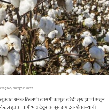
,
hevagaon
shevgaon news
ालुक्यात अनेक ठिकाणी खासगी कापूस खरेदी सुरु झाली असून
ति किटल इतका कमी भाव देवून कापूस उत्पादक शेतकऱ्याची