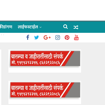
क्रीडांगण
लाईफस्टाईल
 काळे