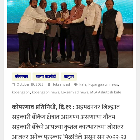
कोपरगाव
ताज्या घडामोडी
तालुका
,
,
October 19, 2023
loksanvad
kale
kopargaaon news
,
,
,
kopargaon
kopargaon news
Loksanvad news
MLA Ashutosh kale
कोपरगाव प्रतिनिधी, दि.१९ :
अहमदनगर जिल्ह्यात
सहकारी बँकिंग क्षेत्रात अग्रगण्य असणाऱ्या गौतम
सहकारी बँकेने आपल्या कुशल कारभाराच्या जोरावर
आजवर अनेक पुरस्कार मिळविले असून सन २०२२-२३