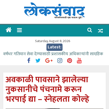
Skip
to
content
लोकसंवाद
ताज्या
घडामोडी
Saturday, August 8, 2026
Latest:
वर्षभर गतिमान सेवा देण्यासाठी प्रशासकीय अधिकाऱ्यांनी सामुहिक
प्रयत्न करावे – आमदार काळे
वाढीव निधी देण्यास पाणीपुरवठा मंत्री सकारात्मक – आ.आशुतोष
काळे
अवकाळी पावसाने झालेल्या
आत्मामालिक गुरूकूलाचे २२८ विद्यार्थी शिष्यवृत्तीस पात्र
नुकसानीचे पंचनामे करून
ईच्छा आणि मेहनतीच्या बळावर यश मिळवता येते – शिवप्रसाद
पंडोरे
भरपाई द्या – स्नेहलता कोल्हे
आमदार आशुतोष काळे यांचा वाढदिवस विविध सामाजिक
उपक्रमांनी साजरा