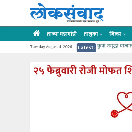
Skip
लोकसंवाद
to
content
ताज्या
घडामोडी
ताज्या घडामोडी
तालुका
जिल्हा
Tuesday, August 4, 2026
Latest:
कृषी समृद्धी योजन
वर्षभर गतिमान सेव
गुरू पौर्णिमा उत्
२५ फेब्रुवारी रोजी मोफत
वाहतूक कोंडीत अडक
गोदावरी ओव्हरफलोच