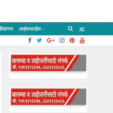
क्रीडांगण
लाईफस्टाईल
 काळे
ाऊलींचे दर्शन