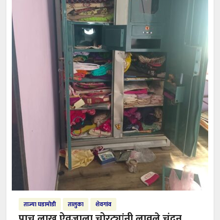
ताज्या घडामोडी
तालुका
शेवगांव
पाच लाख ऐवजाला चोरट्यांनी लावले चंदन