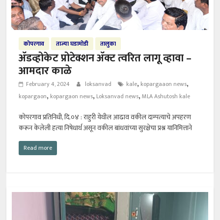
कोपरगाव
ताज्या घडामोडी
तालुका
ॲडव्होकेट प्रोटेक्शन ॲक्ट त्वरित लागू व्हावा –
आमदार काळे
,
,
February 4, 2024
loksanvad
kale
kopargaaon news
,
,
,
kopargaon
kopargaon news
Loksanvad news
MLA Ashutosh kale
कोपरगाव प्रतिनिधी, दि.०४ : राहुरी येथील आढाव वकील दाम्पत्याचे अपहरण
करून केलेली हत्या निषेधार्थ असून वकील बांधवांच्या सुरक्षेचा प्रश्न यानिमित्ताने
Read more