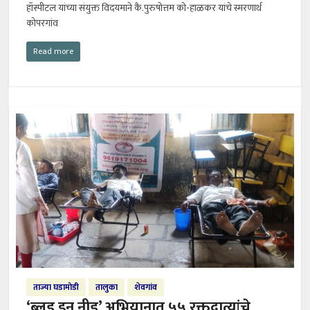
हॉस्पीटल यांच्या संयुक्त विदयमाने कै.पुरुषोत्तम को-हाळकर यांचे स्मरणार्थ
कोपरगांव
Read more
ताज्या घडामोडी
तालुका
शेवगांव
‘ब्लड इन नीड’ अभियानात ५५ रक्तदात्यांचे