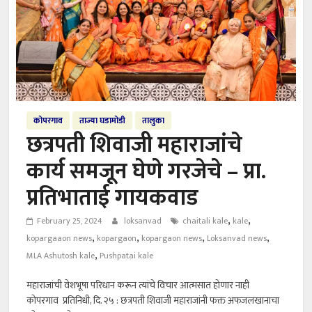
कोपरगाव
ताज्या घडामोडी
तालुका
छत्रपती शिवाजी महाराजांचे
कार्य समजून घेणे गरजेचे – प्रा.
प्रतिभाताई गायकवाड
,
,
February 25, 2024
loksanvad
chaitali kale
kale
,
,
,
,
kopargaaon news
kopargaon
kopargaon news
Loksanvad news
,
MLA Ashutosh kale
Pushpatai kale
महाराजांची वेशभूषा परिधान करून त्यांचे विचार आत्मसात होणार नाही
कोपरगाव प्रतिनिधी, दि. २५ : छत्रपती शिवाजी महाराजांनी फक्त अफजलखानाचा