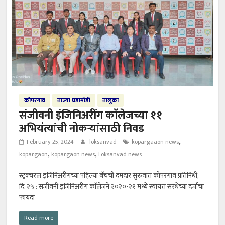
कोपरगाव
ताज्या घडामोडी
तालुका
संजीवनी इंजिनिअरींग काॅलेजच्या ११
अभियंत्यांची नोकऱ्यांसाठी निवड
,
February 25, 2024
loksanvad
kopargaaon news
,
,
kopargaon
kopargaon news
Loksanvad news
स्ट्रक्चरल इंजिनिअरींगच्या पहिल्या बॅचची दमदार सुरूवात कोपरगांव प्रतिनिधी,
दि. २५ : संजीवनी इंजिनिअरींग काॅलेजने २०२०-२१ मध्ये स्वायत्त संस्थेच्या दर्जाचा
फायदा
Read more