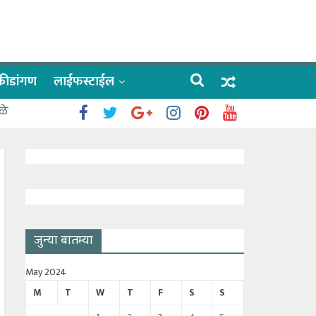
क्रीडांगण
लाईफस्टाईल
ळे
जुन्या बातम्या
May 2024
M
T
W
T
F
S
S