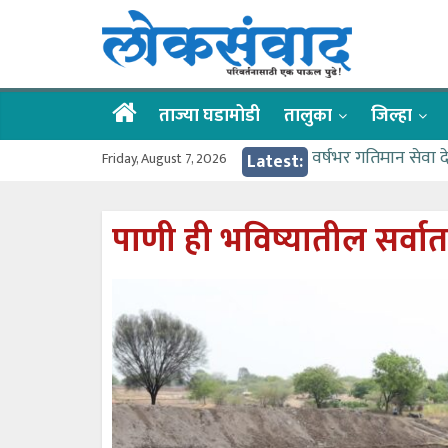
Skip
लोकसंवाद
to
content
ताज्या
घडामोडी
ताज्या घडामोडी
तालुका
जिल्हा
Friday, August 7, 2026
Latest:
वर्षभर गतिमान सेवा 
वाढीव निधी देण्यास 
आत्मामालिक गुरूकूलाचे 
पाणी ही भविष्यातील सर्वात 
ईच्छा आणि मेहनतीच्य
आमदार आशुतोष काळे