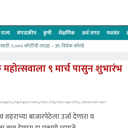
राज्य
संपादकीय
कृषी
शैक्षणिक
अर्थ जगत
यशवंत
नेसाठी २,००० कोटींची तरतूद – आ. विवेक कोल्हे
वा देण्यासाठी प्रशासकीय अधिकाऱ्यांनी सामुहिक प्रयत्न करावे – आमदार
्सवात देश-विदेशातील दिड लाखाहून अधिक भाविकांनी घेतले ओम गुरूदेव म
क महोत्सवाला ९ मार्च पासुन शुभारंभ
कलेल्या नागरिकांना संजीवनी युवा प्रतिष्ठानचा मदतीचा हात
च्या पण्याने मतदारसंघातील बंधारे भरून द्यावे -आमदार कोल्हे
,
,
,
,
pargaon
kopargaon news
lions club
lions expo 2023
Loksanvad news
शहराच्या बाजारपेठेला उर्जा देणारा व