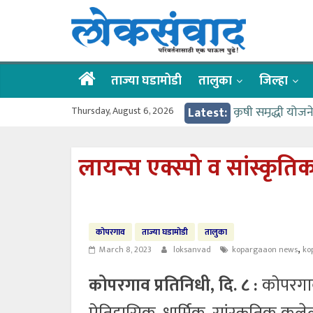
Skip
लोकसंवाद
to
content
ताज्या
घडामोडी
ताज्या घडामोडी
तालुका
जिल्हा
Thursday, August 6, 2026
Latest:
कृषी समृद्धी योज
वर्षभर गतिमान से
गुरू पौर्णिमा उत
लायन्स एक्स्पो व सांस्कृति
वाहतूक कोंडीत अड
गोदावरी ओव्हरफलो
कोपरगाव
ताज्या घडामोडी
तालुका
,
March 8, 2023
loksanvad
kopargaaon news
ko
कोपरगाव प्रतिनिधी, दि. ८ :
कोपरगाव 