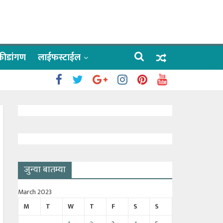
क्रीडांगण
लाईफस्टाईल
 काळे
ाऊलींचे दर्शन
जुन्या बातम्या
March 2023
M
T
W
T
F
S
S