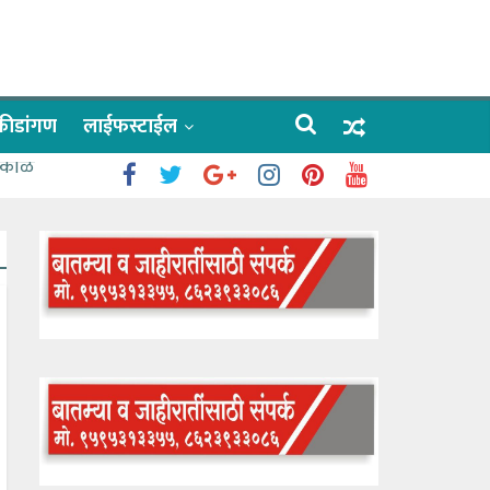
क्रीडांगण
लाईफस्टाईल
 काळे