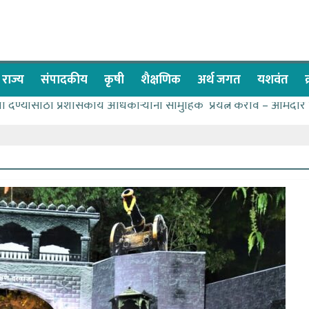
राज्य
संपादकीय
कृषी
शैक्षणिक
अर्थ जगत
यशवंत
वा देण्यासाठी प्रशासकीय अधिकाऱ्यांनी सामुहिक प्रयत्न करावे – आमदार
ास पाणीपुरवठा मंत्री सकारात्मक – आ.आशुतोष काळे
ाचे २२८ विद्यार्थी शिष्यवृत्तीस पात्र
च्या बळावर यश मिळवता येते – शिवप्रसाद पंडोरे
ळे यांचा वाढदिवस विविध सामाजिक उपक्रमांनी साजरा