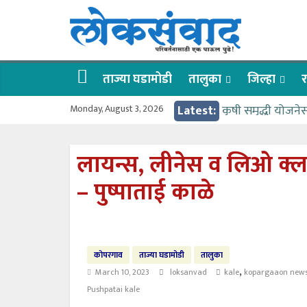
Skip
लोकसंवाद
to
content
ताज्या
घडामोडी
ताज्या घडामोडी
तालुका
जिल्हा
र
Monday, August 3, 2026
Latest:
कृषी समृद्धी योजने
वर्षभर गतिमान सेवा
गुरू पौर्णिमा उत्
लायन्स, लीनेस व लिओ क्
वाहतूक कोंडीत अडकल
– पुष्पाताई काळे
गोदावरी ओव्हरफलोच्
कोपरगाव
ताज्या घडामोडी
तालुका
,
March 10, 2023
loksanvad
kale
kopargaaon new
Pushpatai kale