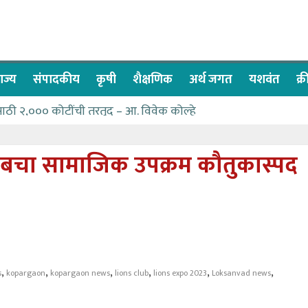
ाज्य
संपादकीय
कृषी
शैक्षणिक
अर्थ जगत
यशवंत
क्
साठी २,००० कोटींची तरतूद – आ. विवेक कोल्हे
 देण्यासाठी प्रशासकीय अधिकाऱ्यांनी सामुहिक प्रयत्न करावे – आमदार 
सवात देश-विदेशातील दिड लाखाहून अधिक भाविकांनी घेतले ओम गुरूदेव मा
लबचा सामाजिक उपक्रम कौतुकास्पद
ेल्या नागरिकांना संजीवनी युवा प्रतिष्ठानचा मदतीचा हात
या पण्याने मतदारसंघातील बंधारे भरून द्यावे -आमदार कोल्हे
,
,
,
,
,
,
s
kopargaon
kopargaon news
lions club
lions expo 2023
Loksanvad news