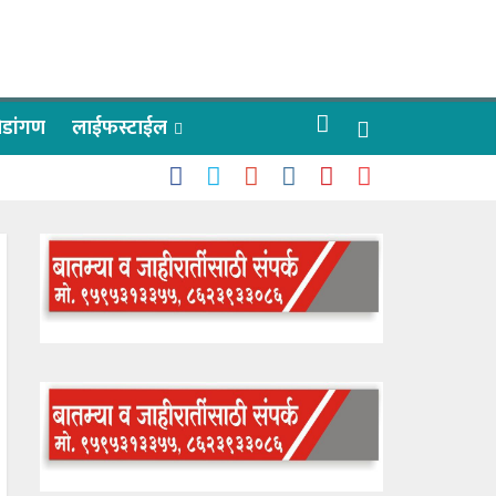
रीडांगण
लाईफस्टाईल
काळे
ऊलींचे दर्शन