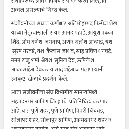
संघाविरूध्द अंतिम विजय संपादन करत जिल्ह्यात
अव्वल असल्याचे सिध्द केले.
संजीवनीच्या संघात कर्णधार अलिमोहम्मद फिरोज शेख
याच्या नेतृत्वाखाली संयम आनंद पहाडे, आयुश पंकज
शिंदे, ओम गणेश जगताप, अर्णव संतोश आव्हाड, यश
सुरेष नरवडे, यश कैलास जाधव, साई प्रविण धनवटे,
नमन राजु शर्मा, श्रेयश सुनिल देव, ऋषिकेश
बाळासाहेब देवकर व साद शहेबाज पठाण यांनी
उतकृष्ट खेळाचे प्रदर्शन केले.
आता संजीवनीचा संघ विभागीय सामन्यांमध्ये
अहमदनगर ग्रामिण जिल्ह्याचे प्रतिनिधित्व करणार
आहे. यात पुणे शहर, पुणे ग्रामिण, पिंपरी चिंचवड,
सोलापुर शहर, सोलापुर ग्रामिण, अहमदनगर शहर व