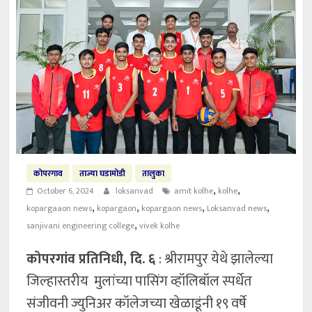
कोपरगाव
ताज्या घडामोडी
तालुका
,
,
October 6, 2024
loksanvad
amit kolhe
kolhe
,
,
,
,
kopargaaon news
kopargaon
kopargaon news
Loksanvad news
,
sanjivani engineering college
vivek kolhe
कोपरगांव प्रतिनिधी, दि. ६
: श्रीरामपुर येथे झालेल्या
जिल्हास्तरीय मुलांच्या पासिंग व्हॉलिबॉल स्पर्धेत
संजीवनी ज्युनिअर कॉलेजच्या खेळाडूंनी १९ वर्षे