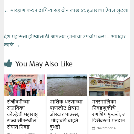
←
मारहाण करुन दागिन्यासह दोन लाख ४८ हजाराचा ऐवज लुटला
देश महासत्ता होण्यासाठी आपल्या ज्ञानाचा उपयोग करा – आमदार
काळे
→
You May Also Like
संजीवनीच्या
नाशिक धरणाच्या
नगरपालिका
राजविका
पाणलोट क्षेञात
निवडणुकीचे
कोल्हेची महाराष्ट्र
जोरदार पाऊस,
रणशिंग फुंकले, २
राज्य सॉफ्टबॉल
गोदावरी वाहते
डिसेंबरला मतदान
संघात निवड
दुथडी
November 4,