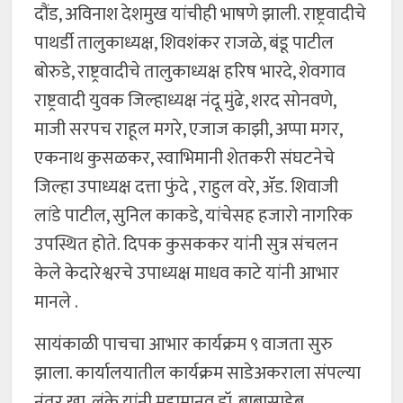
दौंड, अविनाश देशमुख यांचीही भाषणे झाली. राष्ट्रवादीचे
पाथर्डी तालुकाध्यक्ष, शिवशंकर राजळे, बंडू पाटील
बोरुडे, राष्ट्रवादीचे तालुकाध्यक्ष हरिष भारदे, शेवगाव
राष्ट्रवादी युवक जिल्हाध्यक्ष नंदू मुंढे, शरद सोनवणे,
माजी सरपच राहूल मगरे, एजाज काझी, अप्पा मगर,
एकनाथ कुसळकर, स्वाभिमानी शेतकरी संघटनेचे
जिल्हा उपाध्यक्ष दत्ता फुंदे , राहुल वरे, ॲड. शिवाजी
लांडे पाटील, सुनिल काकडे, यांचेसह हजारो नागरिक
उपस्थित होते. दिपक कुसककर यांनी सुत्र संचलन
केले केदारेश्वरचे उपाध्यक्ष माधव काटे यांनी आभार
मानले .
सायंकाळी पाचचा आभार कार्यक्रम ९ वाजता सुरु
झाला. कार्यालयातील कार्यक्रम साडेअकराला संपल्या
नंतर खा. लंके यांनी महामानव डॉ. बाबासाहेब