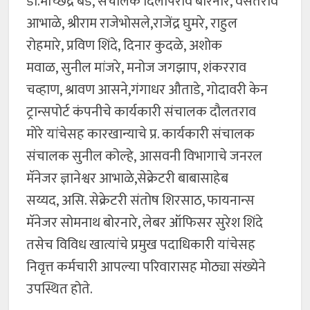
डॉ.मच्छिंद्र बर्डे, संचालक दिलीपराव बोरनारे, वसंतराव
आभाळे, श्रीराम राजेभोसले,राजेंद्र घुमरे, राहुल
रोहमारे, प्रविण शिंदे, दिनार कुदळे, अशोक
मवाळ, सुनील मांजरे, मनोज जगझाप, शंकरराव
चव्हाण, श्रावण आसने,गंगाधर औताडे, गोदावरी केन
ट्रान्सपोर्ट कंपनीचे कार्यकारी संचालक दौलतराव
मोरे यांचेसह कारखान्याचे प्र. कार्यकारी संचालक
संचालक सुनील कोल्हे, आसवनी विभागाचे जनरल
मॅनेजर ज्ञानेश्वर आभाळे,सेक्रेटरी बाबासाहेब
सय्यद, असि. सेक्रेटरी संतोष शिरसाठ, फायनान्स
मॅनेजर सोमनाथ बोरनारे, लेबर ऑफिसर सुरेश शिंदे
तसेच विविध खात्यांचे प्रमुख पदाधिकारी यांचेसह
निवृत्त कर्मचारी आपल्या परिवारासह मोठ्या संख्येने
उपस्थित होते.