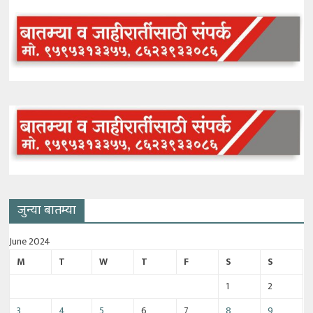
जुन्या बातम्या
June 2024
M
T
W
T
F
S
S
1
2
3
4
5
6
7
8
9