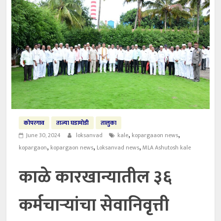
कोपरगाव
ताज्या घडामोडी
तालुका
,
,
June 30, 2024
loksanvad
kale
kopargaaon news
,
,
,
kopargaon
kopargaon news
Loksanvad news
MLA Ashutosh kale
काळे कारखान्यातील ३६
कर्मचाऱ्यांचा सेवानिवृत्ती