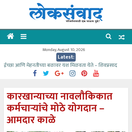
Skip
to
content
लोकसंवाद
ताज्या
घडामोडी
Monday, August 10, 2026
Latest:
ईच्छा आणि मेहनतीच्या बळावर यश मिळवता येते – शिवप्रसाद
पंडोरे
गौतम बँकेसारखी दुसरी बँक महाराष्ट्रात नाही – आमदार काळे
संजीवनीच्या विद्यार्थ्यांनी घेतली विमानतळ कार्यप्रणालीची माहिती
कारखान्याच्या नावलौकिकात
वाढीव निधी देण्यास पाणीपुरवठा मंत्री सकारात्मक – आ.आशुतोष
कर्मचाऱ्यांचे मोठे योगदान –
काळे
आत्मामालिक गुरूकूलाचे २२८ विद्यार्थी शिष्यवृत्तीस पात्र
आमदार काळे