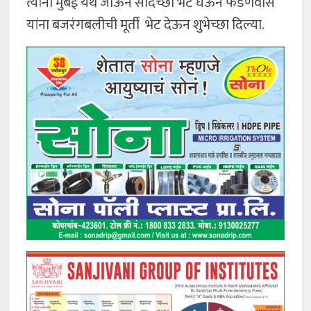
त्यांनी मुंबई येथे जाऊन सदिच्छा भेट घेऊन फडणवीस
यांना बजरंगबलीची मूर्ती भेट देऊन शुभेच्छा दिल्या.