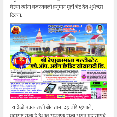
घेऊन त्यांना बजरंगबली हनुमान मूर्ती भेट देत शुभेच्छा
दिल्या.
यावेळी पत्रकारांशी बोलताना दहातोंडे म्हंणाले,
महाराष्ट्र राज्य हे देशात अग्रगण्य राज्य असून महाराष्ट्राचे