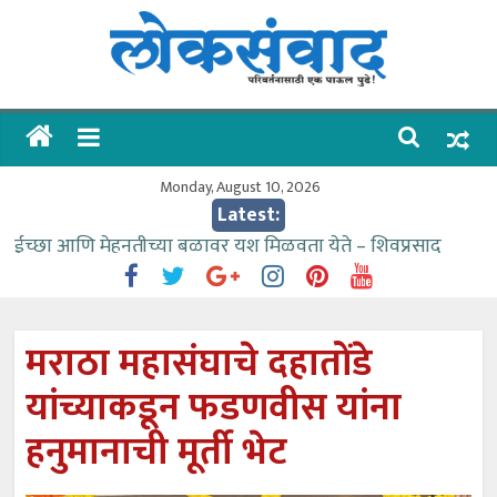
Skip
to
content
लोकसंवाद
ताज्या
घडामोडी
Monday, August 10, 2026
Latest:
ईच्छा आणि मेहनतीच्या बळावर यश मिळवता येते – शिवप्रसाद
पंडोरे
गौतम बँकेसारखी दुसरी बँक महाराष्ट्रात नाही – आमदार काळे
संजीवनीच्या विद्यार्थ्यांनी घेतली विमानतळ कार्यप्रणालीची माहिती
मराठा महासंघाचे दहातोंडे
वाढीव निधी देण्यास पाणीपुरवठा मंत्री सकारात्मक – आ.आशुतोष
यांच्याकडून फडणवीस यांना
काळे
आत्मामालिक गुरूकूलाचे २२८ विद्यार्थी शिष्यवृत्तीस पात्र
हनुमानाची मूर्ती भेट