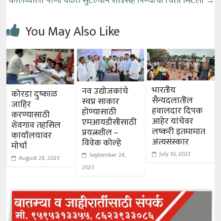
कालव्याला पाणी वेळेत सुटल्याने शेतीसह पिण्याची चिंता मिटली
→
You May Also Like
भारतीय
नव उद्योजकांचे
कोरडा दुष्काळ
सैन्यदलातील
स्वप्न साकार
जाहिर
हवालदार दिपक
होण्यासाठी
करण्यासाठी
आहेर यांचेवर
एमआयडीसीसाठी
शेवगाव तहसिल
लष्करी इतमामात
प्रयत्नशील –
कार्यालयावर
अंत्यसंस्कार
विवेक कोल्हे
मोर्चा
July 10, 2023
September 28,
August 28, 2023
2023