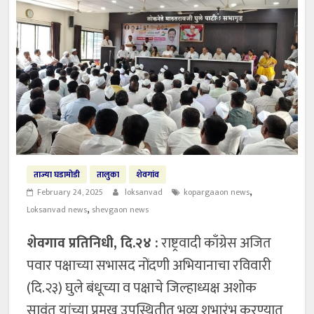
ताज्या घडामोडी
तालुका
शेवगांव
,
February 24, 2025
loksanvad
kopargaaon news
,
Loksanvad news
shevgaon news
शेवगाव प्रतिनिधी, दि.२४ :
राष्ट्रवादी काँग्रेस अजित
पवार पक्षाच्या सभासद नोंदणी अभियानाचा रविवारी
(दि.२३) घुले बंधूच्या व पक्षाचे जिल्हाध्यक्ष अशोक
सावंत यांच्या प्रमुख उपस्थितीत भव्य शुभारंभ करण्यात