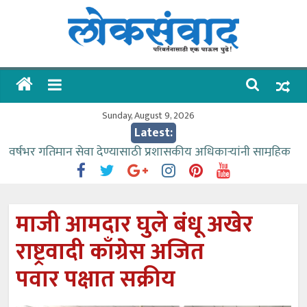
Skip
to
content
लोकसंवाद
ताज्या
घडामोडी
Sunday, August 9, 2026
Latest:
वर्षभर गतिमान सेवा देण्यासाठी प्रशासकीय अधिकाऱ्यांनी सामुहिक
प्रयत्न करावे – आमदार काळे
वाढीव निधी देण्यास पाणीपुरवठा मंत्री सकारात्मक – आ.आशुतोष
काळे
माजी आमदार घुले बंधू अखेर
आत्मामालिक गुरूकूलाचे २२८ विद्यार्थी शिष्यवृत्तीस पात्र
राष्ट्रवादी काँग्रेस अजित
ईच्छा आणि मेहनतीच्या बळावर यश मिळवता येते – शिवप्रसाद
पंडोरे
पवार पक्षात सक्रीय
आमदार आशुतोष काळे यांचा वाढदिवस विविध सामाजिक
उपक्रमांनी साजरा