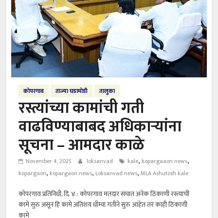
कोपरगाव
ताज्या घडामोडी
तालुका
रस्त्यांच्या कामांची गती
वाढविण्याबाबद अधिकाऱ्यांना
सूचना – आमदार काळे
,
,
November 4, 2025
loksanvad
kale
kopargaaon news
,
,
,
kopargaon
kopargaon news
Loksanvad news
MLA Ashutosh kale
कोपरगाव प्रतिनिधी, दि. ४ : कोपरगाव मतदार संघात अनेक ठिकाणी रस्त्यांची
कामे सुरु असून हि कामे अतिशय धीम्या गतीने सुरु आहेत तर काही ठिकाणी
कामे