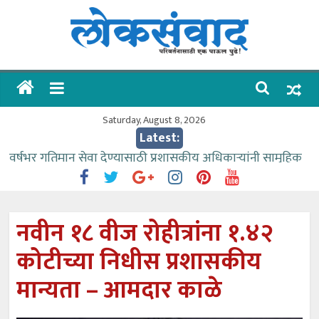
Skip
to
content
लोकसंवाद
ताज्या
घडामोडी
Saturday, August 8, 2026
Latest:
वर्षभर गतिमान सेवा देण्यासाठी प्रशासकीय अधिकाऱ्यांनी सामुहिक
प्रयत्न करावे – आमदार काळे
वाढीव निधी देण्यास पाणीपुरवठा मंत्री सकारात्मक – आ.आशुतोष
काळे
नवीन १८ वीज रोहीत्रांना १.४२
आत्मामालिक गुरूकूलाचे २२८ विद्यार्थी शिष्यवृत्तीस पात्र
कोटीच्या निधीस प्रशासकीय
ईच्छा आणि मेहनतीच्या बळावर यश मिळवता येते – शिवप्रसाद
पंडोरे
मान्यता – आमदार काळे
आमदार आशुतोष काळे यांचा वाढदिवस विविध सामाजिक
उपक्रमांनी साजरा