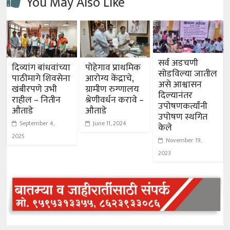
You May Also Like
सर्व अडचणी
दिव्यांग बांधवांच्या
पोहेगाव प्राथमिक
सोडविल्या जातील
पाठीमागे शिवसेना
आरोग्य केंद्राचे,
असे आश्वासन
खंबीरपणे उभी
ग्रामीण रुग्णालय
दिल्यानंतर
राहील – नितीन
श्रेणीवर्धन करावे –
उपोषणकर्त्यांनी
औताडे
औताडे
उपोषण स्थगित
September 4,
June 11, 2024
केले
2025
November 19,
2023