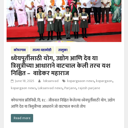
कोपरगाव
ताज्या घडामोडी
तालुका
ध्येयपूर्तीसाठी योग, उद्योग आणि देव या
त्रिसुत्रीच्या आधाराने वाटचाल केली तरच यश
निश्चित – वाडेकर महाराज
,
,
June 18, 2025
loksanvad
kopargaaon news
kopargaon
,
,
,
kopargaon news
Loksanvad news
Parjane
rajesh parjane
कोपरगांव प्रतिनिधी, दि. १८ : जीवनात निश्चित केलेल्या ध्येयपूर्तीसाठी योग, उद्योग
आणि देव या त्रिसुत्रीच्या आधाराने जो वाटचाल करतो तोच
Read more