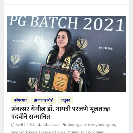
कोपरगाव
ताज्या घडामोडी
तालुका
संवत्सर येथील डॉ. गायत्री परजणे भूलतज्ज्ञ
पदवीने सन्मानित
,
,
April 7, 2025
loksanvad
kopargaaon news
kopargaon
,
,
,
kopargaon news
Loksanvad news
Parjane
rajesh parjane