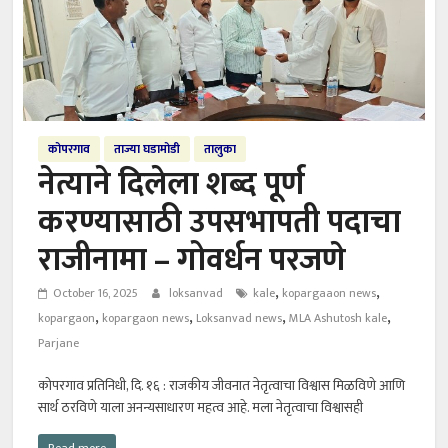
कोपरगाव
ताज्या घडामोडी
तालुका
नेत्याने दिलेला शब्द पूर्ण
करण्यासाठी उपसभापती पदाचा
राजीनामा – गोवर्धन परजणे
,
,
October 16, 2025
loksanvad
kale
kopargaaon news
,
,
,
,
kopargaon
kopargaon news
Loksanvad news
MLA Ashutosh kale
Parjane
कोपरगाव प्रतिनिधी, दि. १६ : राजकीय जीवनात नेतृत्वाचा विश्वास मिळविणे आणि
सार्थ ठरविणे याला अनन्यसाधारण महत्व आहे. मला नेतृत्वाचा विश्वासही
Read more