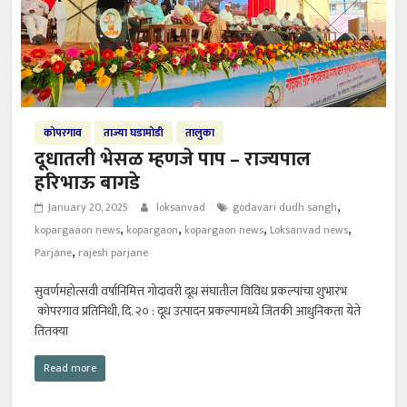
कोपरगाव
ताज्या घडामोडी
तालुका
दूधातली भेसळ म्हणजे पाप – राज्यपाल
हरिभाऊ बागडे
,
January 20, 2025
loksanvad
godavari dudh sangh
,
,
,
,
kopargaaon news
kopargaon
kopargaon news
Loksanvad news
,
Parjane
rajesh parjane
सुवर्णमहोत्सवी वर्षानिमित्त गोदावरी दूध संघातील विविध प्रकल्पांचा शुभारंभ
कोपरगाव प्रतिनिधी, दि. २० : दूध उत्पादन प्रकल्पामध्ये जितकी आधुनिकता येते
तितक्या
Read more