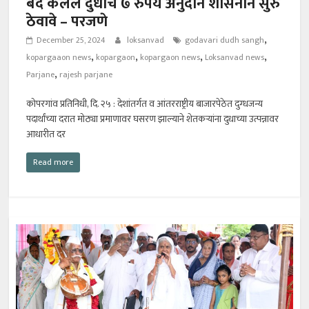
बंद केलेले दुधाचे ७ रुपये अनुदान शासनाने सुरु
ठेवावे – परजणे
,
December 25, 2024
loksanvad
godavari dudh sangh
,
,
,
,
kopargaaon news
kopargaon
kopargaon news
Loksanvad news
,
Parjane
rajesh parjane
कोपरगांव प्रतिनिधी, दि. २५ : देशांतर्गत व आंतरराष्ट्रीय बाजारपेठेत दुग्धजन्य
पदार्थांच्या दरात मोठ्या प्रमाणावर घसरण झाल्याने शेतकऱ्यांना दुधाच्या उत्पन्नावर
आधारीत दर
Read more