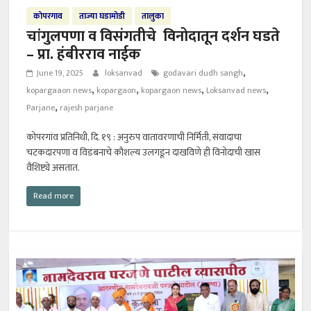
कोपरगाव
ताज्या घडामोडी
तालुका
चांगुलपणा व विसंगतीचे विनोदातून दर्शन घडते
– प्रा. हंबीरराव नाईक
,
June 19, 2025
loksanvad
godavari dudh sangh
,
,
,
,
kopargaaon news
kopargaon
kopargaon news
Loksanvad news
,
Parjane
rajesh parjane
कोपरगांव प्रतिनिधी, दि. १९ : अनुरुप वातावरणाची निर्मिती, संवादाचा
चटकदारपणा व विडंबनाचे कौशल्य उलगडून दाखविणे ही विनोदाची खास
वैशिष्ट्ये असतात.
Read more