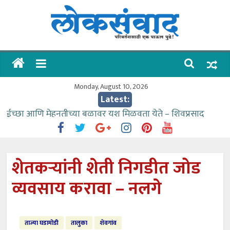
Skip
to
content
लोकसंवाद
ताज्या
घडामोडी
Monday, August 10, 2026
Latest:
ईच्छा आणि मेहनतीच्या बळावर यश मिळवता येते – शिवप्रसाद
पंडोरे
गौतम बँकेसारखी दुसरी बँक महाराष्ट्रात नाही – आमदार काळे
संजीवनीच्या विद्यार्थ्यांनी घेतली विमानतळ कार्यप्रणालीची माहिती
शेतकऱ्यांनी शेती निगडीत जोड
वाढीव निधी देण्यास पाणीपुरवठा मंत्री सकारात्मक – आ.आशुतोष
व्यवसाय करावा – नलगे
काळे
आत्मामालिक गुरूकूलाचे २२८ विद्यार्थी शिष्यवृत्तीस पात्र
ताज्या घडामोडी
तालुका
शेवगांव