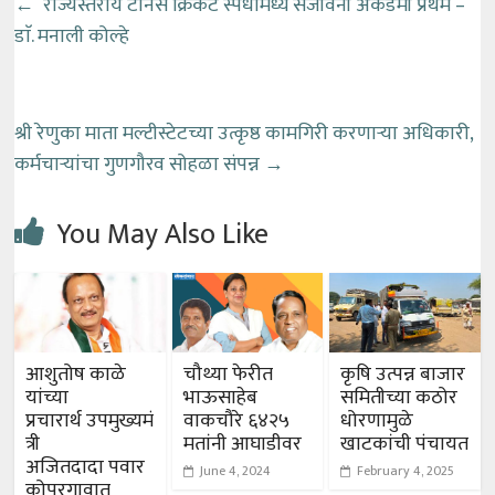
←
राज्यस्तरीय टेनिस क्रिकेट स्पर्धांमध्ये संजीवनी अकॅडमी प्रथम –
डाॅ. मनाली कोल्हे
श्री रेणुका माता मल्टीस्टेटच्या उत्कृष्ठ कामगिरी करणाऱ्या अधिकारी,
कर्मचाऱ्यांचा गुणगौरव सोहळा संपन्न
→
You May Also Like
आशुतोष काळे
चौथ्या फेरीत
कृषि उत्पन्न बाजार
यांच्या
भाऊसाहेब
समितीच्या कठोर
प्रचारार्थ उपमुख्यमं
वाकचौरे ६४२५
धोरणामुळे
त्री
मतांनी आघाडीवर
खाटकांची पंचायत
अजितदादा पवार
June 4, 2024
February 4, 2025
कोपरगावात