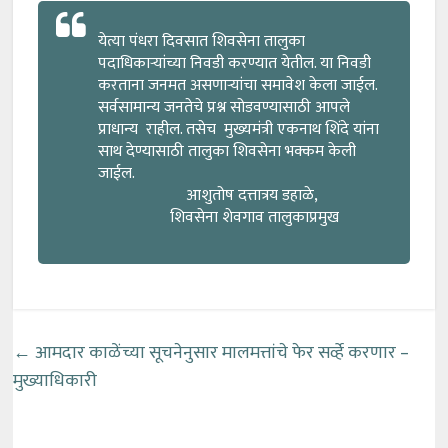
येत्या पंधरा दिवसात शिवसेना तालुका
पदाधिकाऱ्यांच्या निवडी करण्यात येतील. या निवडी
करताना जनमत असणाऱ्यांचा समावेश केला जाईल.
सर्वसामान्य जनतेचे प्रश्न सोडवण्यासाठी आपले
प्राधान्य राहील. तसेच मुख्यमंत्री एकनाथ शिंदे यांना
साथ देण्यासाठी तालुका शिवसेना भक्कम केली
जाईल.
आशुतोष दत्तात्रय डहाळे,
शिवसेना शेवगाव तालुकाप्रमुख
←
आमदार काळेंच्या सूचनेनुसार मालमत्तांचे फेर सर्व्हे करणार –
मुख्याधिकारी