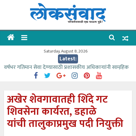
Skip
to
content
लोकसंवाद
ताज्या
घडामोडी
Saturday, August 8, 2026
Latest:
वर्षभर गतिमान सेवा देण्यासाठी प्रशासकीय अधिकाऱ्यांनी सामुहिक
प्रयत्न करावे – आमदार काळे
वाढीव निधी देण्यास पाणीपुरवठा मंत्री सकारात्मक – आ.आशुतोष
काळे
अखेर शेवगावातही शिंदे गट
आत्मामालिक गुरूकूलाचे २२८ विद्यार्थी शिष्यवृत्तीस पात्र
शिवसेना कार्यरत, डहाळे
ईच्छा आणि मेहनतीच्या बळावर यश मिळवता येते – शिवप्रसाद
पंडोरे
यांची तालुकाप्रमुख पदी नियुक्ती
आमदार आशुतोष काळे यांचा वाढदिवस विविध सामाजिक
उपक्रमांनी साजरा