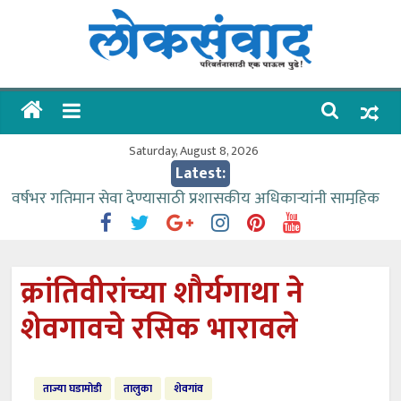
Skip
to
content
लोकसंवाद
ताज्या
घडामोडी
Saturday, August 8, 2026
Latest:
वर्षभर गतिमान सेवा देण्यासाठी प्रशासकीय अधिकाऱ्यांनी सामुहिक
प्रयत्न करावे – आमदार काळे
वाढीव निधी देण्यास पाणीपुरवठा मंत्री सकारात्मक – आ.आशुतोष
काळे
क्रांतिवीरांच्या शौर्यगाथा ने
आत्मामालिक गुरूकूलाचे २२८ विद्यार्थी शिष्यवृत्तीस पात्र
शेवगावचे रसिक भारावले
ईच्छा आणि मेहनतीच्या बळावर यश मिळवता येते – शिवप्रसाद
पंडोरे
आमदार आशुतोष काळे यांचा वाढदिवस विविध सामाजिक
ताज्या घडामोडी
तालुका
शेवगांव
उपक्रमांनी साजरा