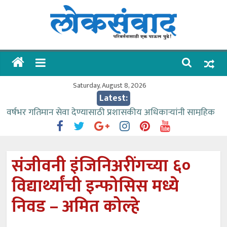
Skip
to
content
लोकसंवाद
ताज्या
घडामोडी
Saturday, August 8, 2026
Latest:
वर्षभर गतिमान सेवा देण्यासाठी प्रशासकीय अधिकाऱ्यांनी सामुहिक
प्रयत्न करावे – आमदार काळे
वाढीव निधी देण्यास पाणीपुरवठा मंत्री सकारात्मक – आ.आशुतोष
काळे
संजीवनी इंजिनिअरींगच्या ६०
आत्मामालिक गुरूकूलाचे २२८ विद्यार्थी शिष्यवृत्तीस पात्र
विद्यार्थ्यांची इन्फोसिस मध्ये
ईच्छा आणि मेहनतीच्या बळावर यश मिळवता येते – शिवप्रसाद
पंडोरे
निवड – अमित कोल्हे
आमदार आशुतोष काळे यांचा वाढदिवस विविध सामाजिक
उपक्रमांनी साजरा