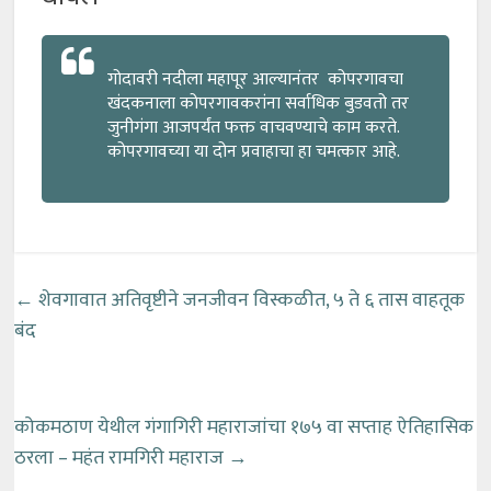
गोदावरी नदीला महापूर आल्यानंतर कोपरगावचा
खंदकनाला कोपरगावकरांना सर्वाधिक बुडवतो तर
जुनीगंगा आजपर्यंत फक्त वाचवण्याचे काम करते.
कोपरगावच्या या दोन प्रवाहाचा हा चमत्कार आहे.
←
शेवगावात अतिवृष्टीने जनजीवन विस्कळीत, ५ ते ६ तास वाहतूक
बंद
कोकमठाण येथील गंगागिरी महाराजांचा १७५ वा सप्ताह ऐतिहासिक
ठरला – महंत रामगिरी महाराज
→