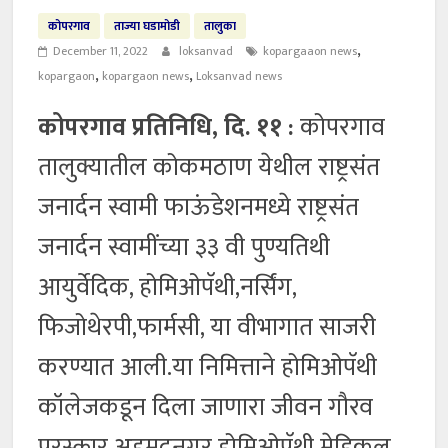
कोपरगाव
ताज्या घडामोडी
तालुका
,
December 11, 2022
loksanvad
kopargaaon news
,
,
kopargaon
kopargaon news
Loksanvad news
कोपरगाव प्रतिनिधि, दि. ११ :
कोपरगाव
तालुक्यातील कोकमठाण येथील राष्ट्रसंत
जनार्दन स्वामी फाऊंडेशनमध्ये राष्ट्रसंत
जनार्दन स्वामींच्या ३३ वी पुण्यतिथी
आयुर्वेदिक, होमिओपॅथी,नर्सिंग,
फिजोथेरपी,फार्मसी, या वीभागात साजरी
करण्यात आली.या निमित्ताने होमिओपॅथी
कॉलेजकडून दिला जाणारा जीवन गौरव
पुरस्कार अहमदनगर होमिओपॅथी मेडिकल