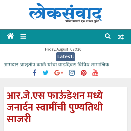
Skip
to
content
लोकसंवाद
ताज्या
घडामोडी
Friday, August 7, 2026
Latest:
आमदार आशुतोष काळे यांचा वाढदिवस विविध सामाजिक
उपक्रमांनी साजरा
वर्षभर गतिमान सेवा देण्यासाठी प्रशासकीय अधिकाऱ्यांनी सामुहिक
प्रयत्न करावे – आमदार काळे
आर.जे.एस फाऊंडेशन मध्ये
वाढीव निधी देण्यास पाणीपुरवठा मंत्री सकारात्मक – आ.आशुतोष
जनार्दन स्वामींची पुण्यतिथी
काळे
आत्मामालिक गुरूकूलाचे २२८ विद्यार्थी शिष्यवृत्तीस पात्र
साजरी
ईच्छा आणि मेहनतीच्या बळावर यश मिळवता येते – शिवप्रसाद
पंडोरे