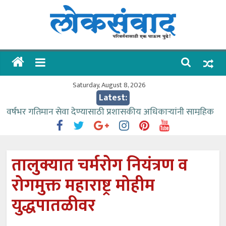
Skip
to
content
लोकसंवाद
ताज्या
घडामोडी
Saturday, August 8, 2026
Latest:
वर्षभर गतिमान सेवा देण्यासाठी प्रशासकीय अधिकाऱ्यांनी सामुहिक
प्रयत्न करावे – आमदार काळे
वाढीव निधी देण्यास पाणीपुरवठा मंत्री सकारात्मक – आ.आशुतोष
काळे
तालुक्यात चर्मरोग नियंत्रण व
आत्मामालिक गुरूकूलाचे २२८ विद्यार्थी शिष्यवृत्तीस पात्र
रोगमुक्त महाराष्ट्र मोहीम
ईच्छा आणि मेहनतीच्या बळावर यश मिळवता येते – शिवप्रसाद
पंडोरे
युद्धपातळीवर
आमदार आशुतोष काळे यांचा वाढदिवस विविध सामाजिक
उपक्रमांनी साजरा