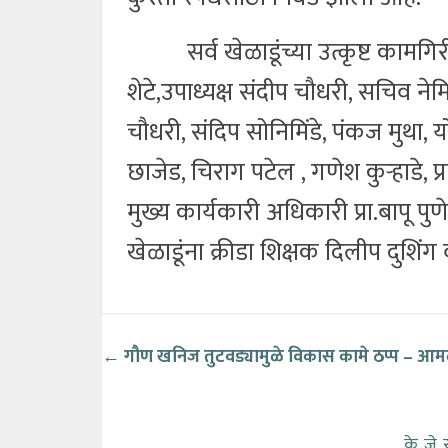
सर्व खेळाडूंच्या उत्कृष्ट कामगिरीबद
शेटे,उपाध्यक्ष संदीप चौधरी, सचिव नेमिच
चौधरी, संदिप सोनिमिंडे, पंकज मुथा, 
छाजेड, चिराग पटेल , गणेश कुऱ्हाडे, प
मुख्य कार्यकारी अधिकारी प्रा.बापू पुणे
खेळाडूंना क्रीडा शिक्षक दिलीप दुशिंग
←
गौण खनिज तुटवड्यामुळे विकास कामे ठप्प
– आमद
के. जे.