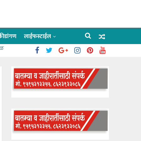
क्रीडांगण
लाईफस्टाईल
ळे