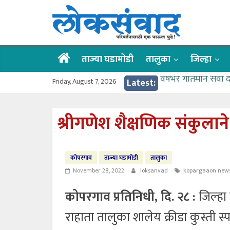
Skip
लोकसंवाद
to
content
ताज्या
घडामोडी
ताज्या घडामोडी
तालुका
जिल्हा
वर्षभर गतिमान सेवा 
Friday, August 7, 2026
Latest:
वाढीव निधी देण्यास 
आत्मामालिक गुरूकूलाचे 
श्रीगणेश शैक्षणिक संकुलाने
ईच्छा आणि मेहनतीच्य
आमदार आशुतोष काळे
कोपरगाव
ताज्या घडामोडी
तालुका
November 28, 2022
loksanvad
kopargaaon new
कोपरगाव प्रतिनिधी, दि. २८ :
जिल्हा 
राहाता तालुका शालेय क्रीडा कुस्ती स्