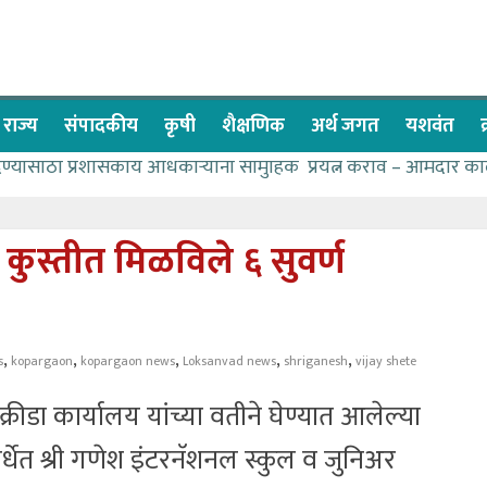
राज्य
संपादकीय
कृषी
शैक्षणिक
अर्थ जगत
यशवंत
देण्यासाठी प्रशासकीय अधिकाऱ्यांनी सामुहिक प्रयत्न करावे – आमदार का
पाणीपुरवठा मंत्री सकारात्मक – आ.आशुतोष काळे
२२८ विद्यार्थी शिष्यवृत्तीस पात्र
 कुस्तीत मिळविले ६ सुवर्ण
ा बळावर यश मिळवता येते – शिवप्रसाद पंडोरे
 यांचा वाढदिवस विविध सामाजिक उपक्रमांनी साजरा
,
,
,
,
,
s
kopargaon
kopargaon news
Loksanvad news
shriganesh
vijay shete
क्रीडा कार्यालय यांच्या वतीने घेण्यात आलेल्या
पर्धेत श्री गणेश इंटरनॅशनल स्कुल व जुनिअर