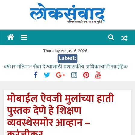
Skip
to
content
लोकसंवाद
ताज्या
घडामोडी
Thursday, August 6, 2026
Latest:
वर्षभर गतिमान सेवा देण्यासाठी प्रशासकीय अधिकाऱ्यांनी सामुहिक
प्रयत्न करावे – आमदार काळे
वाढीव निधी देण्यास पाणीपुरवठा मंत्री सकारात्मक – आ.आशुतोष
काळे
मोबाईल ऐवजी मुलांच्या हाती
आत्मामालिक गुरूकूलाचे २२८ विद्यार्थी शिष्यवृत्तीस पात्र
पुस्तक देणे हे शिक्षण
ईच्छा आणि मेहनतीच्या बळावर यश मिळवता येते – शिवप्रसाद
पंडोरे
व्यवस्थेसमोर आव्हान –
आमदार आशुतोष काळे यांचा वाढदिवस विविध सामाजिक
उपक्रमांनी साजरा