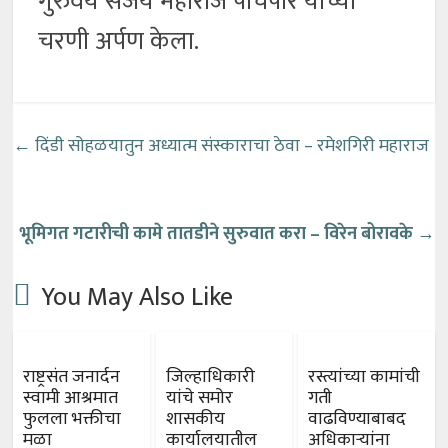
गुरुवर्य संजय महाराज पाचपोर यांच्या
चरणी अर्पण केला.
←
दिंडी सोहळयातुन अध्यात्म संस्काराचा ठेवा – रमेशगिरी महाराज
भूमिगत गटारीची कामे
तातडीने सुरुवात करा – विरेन बोरावके
→
You May Also Like
राष्ट्रसंत जनार्दन
जिल्हाधिकारी
रस्त्यांच्या कामांची
स्वामी आश्रमात
यांचे समोर
गती
फुलला भक्तीचा
शासकीय
वाढविण्याबाबद
मळा
कार्यालयातील
अधिकाऱ्यांना