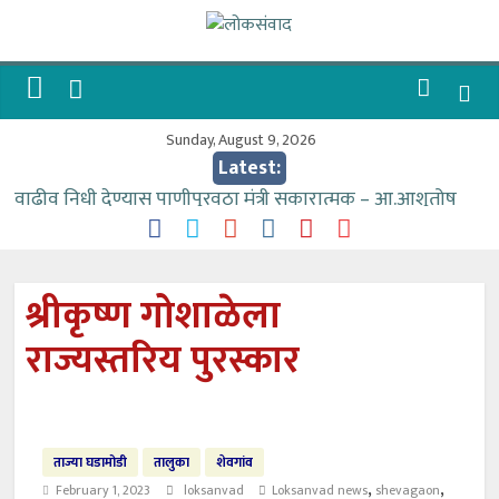
Skip
to
लोकसंवाद
content
ताज्या
घडामोडी
Sunday, August 9, 2026
Latest:
वाढीव निधी देण्यास पाणीपुरवठा मंत्री सकारात्मक – आ.आशुतोष
काळे
आत्मामालिक गुरूकूलाचे २२८ विद्यार्थी शिष्यवृत्तीस पात्र
ईच्छा आणि मेहनतीच्या बळावर यश मिळवता येते – शिवप्रसाद
श्रीकृष्ण गोशाळेला
पंडोरे
राज्यस्तरिय पुरस्कार
आमदार आशुतोष काळे यांचा वाढदिवस विविध सामाजिक
उपक्रमांनी साजरा
वर्षभर गतिमान सेवा देण्यासाठी प्रशासकीय अधिकाऱ्यांनी सामुहिक
प्रयत्न करावे – आमदार काळे
ताज्या घडामोडी
तालुका
शेवगांव
,
,
February 1, 2023
loksanvad
Loksanvad news
shevagaon