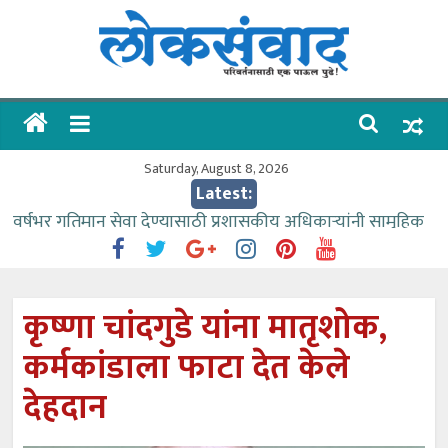
Skip
to
content
लोकसंवाद
ताज्या
घडामोडी
Saturday, August 8, 2026
Latest:
वर्षभर गतिमान सेवा देण्यासाठी प्रशासकीय अधिकाऱ्यांनी सामुहिक
प्रयत्न करावे – आमदार काळे
वाढीव निधी देण्यास पाणीपुरवठा मंत्री सकारात्मक – आ.आशुतोष
काळे
कृष्णा चांदगुडे यांना मातृशोक,
आत्मामालिक गुरूकूलाचे २२८ विद्यार्थी शिष्यवृत्तीस पात्र
कर्मकांडाला फाटा देत केले
ईच्छा आणि मेहनतीच्या बळावर यश मिळवता येते – शिवप्रसाद
पंडोरे
देहदान
आमदार आशुतोष काळे यांचा वाढदिवस विविध सामाजिक
उपक्रमांनी साजरा