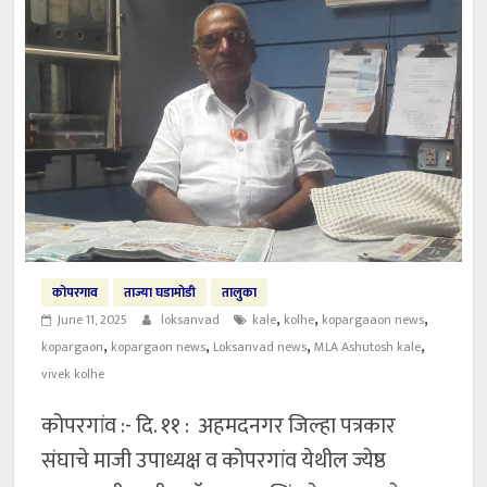
कोपरगाव
ताज्या घडामोडी
तालुका
,
,
,
June 11, 2025
loksanvad
kale
kolhe
kopargaaon news
,
,
,
,
kopargaon
kopargaon news
Loksanvad news
MLA Ashutosh kale
vivek kolhe
कोपरगांव :- दि. ११ : अहमदनगर जिल्हा पत्रकार
संघाचे माजी उपाध्यक्ष व कोपरगांव येथील ज्येष्ठ