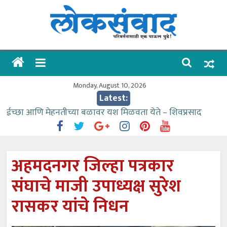
Skip
to
content
लोकसंवाद
ताज्या
घडामोडी
Monday, August 10, 2026
Latest:
ईच्छा आणि मेहनतीच्या बळावर यश मिळवता येते – शिवप्रसाद
पंडोरे
गौतम बँकेसारखी दुसरी बँक महाराष्ट्रात नाही – आमदार काळे
संजीवनीच्या विद्यार्थ्यांनी घेतली विमानतळ कार्यप्रणालीची माहिती
अहमदनगर जिल्हा पत्रकार
वाढीव निधी देण्यास पाणीपुरवठा मंत्री सकारात्मक – आ.आशुतोष
संघाचे माजी उपाध्यक्ष सुरेश
काळे
आत्मामालिक गुरूकूलाचे २२८ विद्यार्थी शिष्यवृत्तीस पात्र
रासकर यांचे निधन